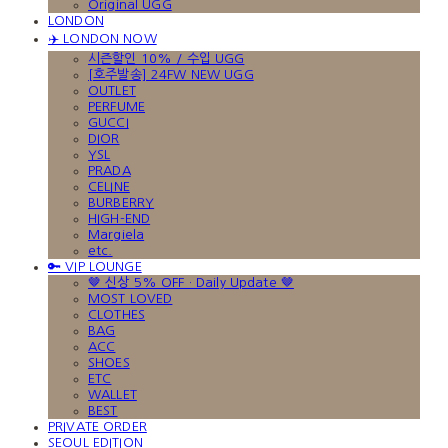
Original UGG
LONDON
✈️ LONDON NOW
시즌할인 10% / 수입 UGG
[호주발송] 24FW NEW UGG
OUTLET
PERFUME
GUCCI
DIOR
YSL
PRADA
CELINE
BURBERRY
HIGH-END
Margiela
etc.
🔑 VIP LOUNGE
🤎 신상 5% OFF · Daily Update 🤎
MOST LOVED
CLOTHES
BAG
ACC
SHOES
ETC
WALLET
BEST
PRIVATE ORDER
SEOUL EDITION