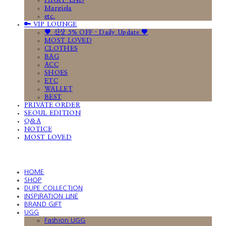
HIGH-END
Margiela
etc.
🔑 VIP LOUNGE
🤎 신상 5% OFF · Daily Update 🤎
MOST LOVED
CLOTHES
BAG
ACC
SHOES
ETC
WALLET
BEST
PRIVATE ORDER
SEOUL EDITION
Q&A
NOTICE
MOST LOVED
HOME
SHOP
DUPE COLLECTION
INSPIRATION LINE
BRAND GIFT
UGG
Fashion UGG