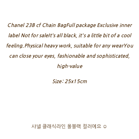
Chanel 23B cf Chain BagFull package Exclusive inner
label Not for saleIt's all black, it's a little bit of a cool
feeling.Physical heavy work, suitable for any wearYou
can close your eyes, fashionable and sophisticated,
high-value
Size: 25x15cm
샤넬 클래식라인 올블랙 컬러에요 ☺️