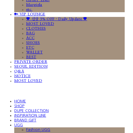
HIGH-END
Margiela
etc.
🔑 VIP LOUNGE
🤎 신상 5% OFF · Daily Update 🤎
MOST LOVED
CLOTHES
BAG
ACC
SHOES
ETC
WALLET
BEST
PRIVATE ORDER
SEOUL EDITION
Q&A
NOTICE
MOST LOVED
HOME
SHOP
DUPE COLLECTION
INSPIRATION LINE
BRAND GIFT
UGG
Fashion UGG