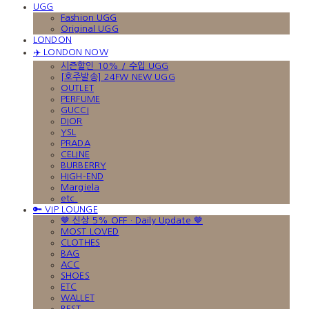
UGG
Fashion UGG
Original UGG
LONDON
✈️ LONDON NOW
시즌할인 10% / 수입 UGG
[호주발송] 24FW NEW UGG
OUTLET
PERFUME
GUCCI
DIOR
YSL
PRADA
CELINE
BURBERRY
HIGH-END
Margiela
etc.
🔑 VIP LOUNGE
🤎 신상 5% OFF · Daily Update 🤎
MOST LOVED
CLOTHES
BAG
ACC
SHOES
ETC
WALLET
BEST