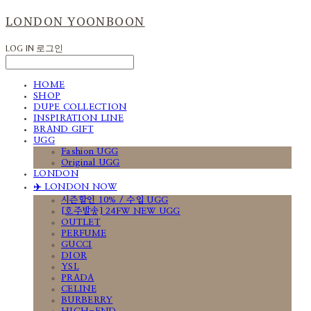
LONDON YOONBOON
LOG IN
로그인
HOME
SHOP
DUPE COLLECTION
INSPIRATION LINE
BRAND GIFT
UGG
Fashion UGG
Original UGG
LONDON
✈️ LONDON NOW
시즌할인 10% / 수입 UGG
[호주발송] 24FW NEW UGG
OUTLET
PERFUME
GUCCI
DIOR
YSL
PRADA
CELINE
BURBERRY