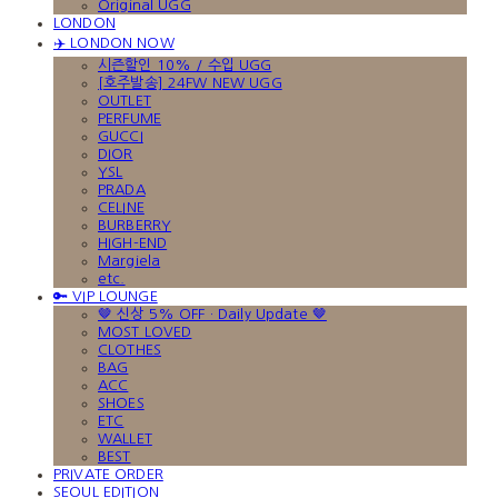
Original UGG
LONDON
✈️ LONDON NOW
시즌할인 10% / 수입 UGG
[호주발송] 24FW NEW UGG
OUTLET
PERFUME
GUCCI
DIOR
YSL
PRADA
CELINE
BURBERRY
HIGH-END
Margiela
etc.
🔑 VIP LOUNGE
🤎 신상 5% OFF · Daily Update 🤎
MOST LOVED
CLOTHES
BAG
ACC
SHOES
ETC
WALLET
BEST
PRIVATE ORDER
SEOUL EDITION