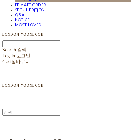
PRIVATE ORDER
SEOUL EDITION
Q&A
NOTICE
MOST LOVED
LONDON YOONBOON
Search
검색
Log In
로그인
Cart
장바구니
LONDON YOONBOON