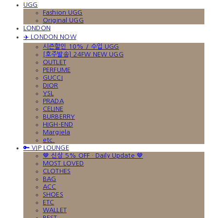
UGG
Fashion UGG
Original UGG
LONDON
✈️ LONDON NOW
시즌할인 10% / 수입 UGG
[호주발송] 24FW NEW UGG
OUTLET
PERFUME
GUCCI
DIOR
YSL
PRADA
CELINE
BURBERRY
HIGH-END
Margiela
etc.
🔑 VIP LOUNGE
🤎 신상 5% OFF · Daily Update 🤎
MOST LOVED
CLOTHES
BAG
ACC
SHOES
ETC
WALLET
BEST