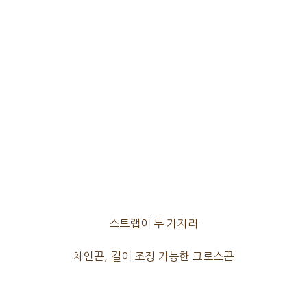
스트랩이 두 가지라
체인끈, 길이 조정 가능한 크로스끈