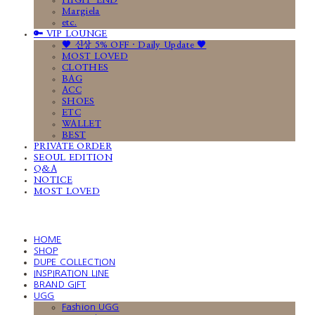
HIGH-END
Margiela
etc.
🔑 VIP LOUNGE
🤎 신상 5% OFF · Daily Update 🤎
MOST LOVED
CLOTHES
BAG
ACC
SHOES
ETC
WALLET
BEST
PRIVATE ORDER
SEOUL EDITION
Q&A
NOTICE
MOST LOVED
HOME
SHOP
DUPE COLLECTION
INSPIRATION LINE
BRAND GIFT
UGG
Fashion UGG