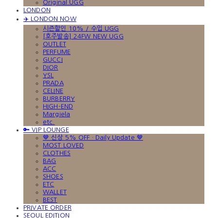
Original UGG
LONDON
✈️ LONDON NOW
시즌할인 10% / 수입 UGG
[호주발송] 24FW NEW UGG
OUTLET
PERFUME
GUCCI
DIOR
YSL
PRADA
CELINE
BURBERRY
HIGH-END
Margiela
etc.
🔑 VIP LOUNGE
🤎 신상 5% OFF · Daily Update 🤎
MOST LOVED
CLOTHES
BAG
ACC
SHOES
ETC
WALLET
BEST
PRIVATE ORDER
SEOUL EDITION