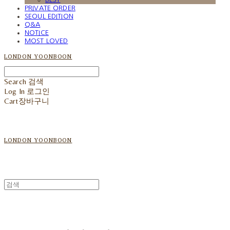
PRIVATE ORDER
SEOUL EDITION
Q&A
NOTICE
MOST LOVED
LONDON YOONBOON
Search
검색
Log In
로그인
Cart
장바구니
LONDON YOONBOON