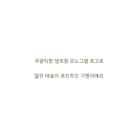
무광틱한 생로랑 모노그램 로고로
얇은 태슬이 포인트인 가방이에요