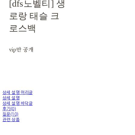
[dfs노벨티] 생
로랑 태슬 크
로스백
vip만 공개
상세 설명 머리글
상세 설명
상세 설명 바닥글
후기(0)
질문(10)
관련 상품