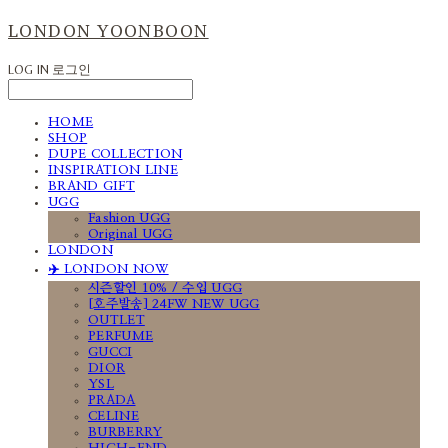
LONDON YOONBOON
LOG IN
로그인
HOME
SHOP
DUPE COLLECTION
INSPIRATION LINE
BRAND GIFT
UGG
Fashion UGG
Original UGG
LONDON
✈️ LONDON NOW
시즌할인 10% / 수입 UGG
[호주발송] 24FW NEW UGG
OUTLET
PERFUME
GUCCI
DIOR
YSL
PRADA
CELINE
BURBERRY