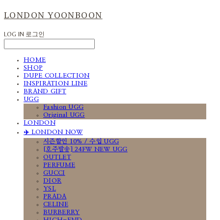
LONDON YOONBOON
LOG IN
로그인
HOME
SHOP
DUPE COLLECTION
INSPIRATION LINE
BRAND GIFT
UGG
Fashion UGG
Original UGG
LONDON
✈️ LONDON NOW
시즌할인 10% / 수입 UGG
[호주발송] 24FW NEW UGG
OUTLET
PERFUME
GUCCI
DIOR
YSL
PRADA
CELINE
BURBERRY