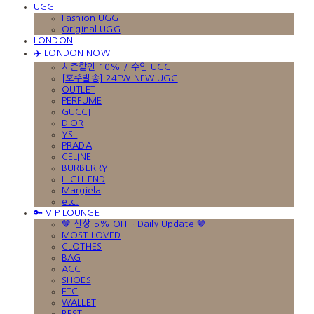
UGG
Fashion UGG
Original UGG
LONDON
✈️ LONDON NOW
시즌할인 10% / 수입 UGG
[호주발송] 24FW NEW UGG
OUTLET
PERFUME
GUCCI
DIOR
YSL
PRADA
CELINE
BURBERRY
HIGH-END
Margiela
etc.
🔑 VIP LOUNGE
🤎 신상 5% OFF · Daily Update 🤎
MOST LOVED
CLOTHES
BAG
ACC
SHOES
ETC
WALLET
BEST