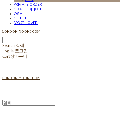
PRIVATE ORDER
SEOUL EDITION
Q&A
NOTICE
MOST LOVED
LONDON YOONBOON
Search
검색
Log In
로그인
Cart
장바구니
LONDON YOONBOON