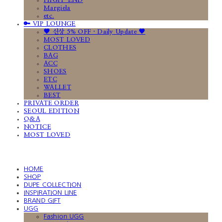
HIGH-END
Margiela
etc.
🔑 VIP LOUNGE
🤎 신상 5% OFF · Daily Update 🤎
MOST LOVED
CLOTHES
BAG
ACC
SHOES
ETC
WALLET
BEST
PRIVATE ORDER
SEOUL EDITION
Q&A
NOTICE
MOST LOVED
HOME
SHOP
DUPE COLLECTION
INSPIRATION LINE
BRAND GIFT
UGG
Fashion UGG