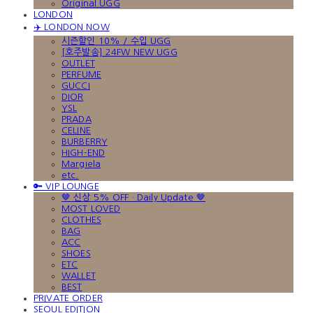
Original UGG
LONDON
✈️ LONDON NOW
시즌할인 10% / 수입 UGG
[호주발송] 24FW NEW UGG
OUTLET
PERFUME
GUCCI
DIOR
YSL
PRADA
CELINE
BURBERRY
HIGH-END
Margiela
etc.
🔑 VIP LOUNGE
🤎 신상 5% OFF · Daily Update 🤎
MOST LOVED
CLOTHES
BAG
ACC
SHOES
ETC
WALLET
BEST
PRIVATE ORDER
SEOUL EDITION