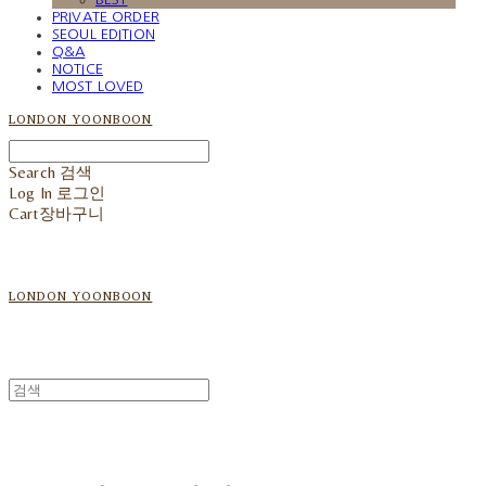
PRIVATE ORDER
SEOUL EDITION
Q&A
NOTICE
MOST LOVED
LONDON YOONBOON
Search
검색
Log In
로그인
Cart
장바구니
LONDON YOONBOON