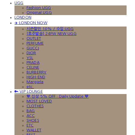
UGG
Fashion UGG
Original UGG
LONDON
✈️ LONDON NOW
시즌할인 10% / 수입 UGG
[호주발송] 24FW NEW UGG
OUTLET
PERFUME
GUCCI
DIOR
YSL
PRADA
CELINE
BURBERRY
HIGH-END
Margiela
etc.
🔑 VIP LOUNGE
🤎 신상 5% OFF · Daily Update 🤎
MOST LOVED
CLOTHES
BAG
ACC
SHOES
ETC
WALLET
BEST