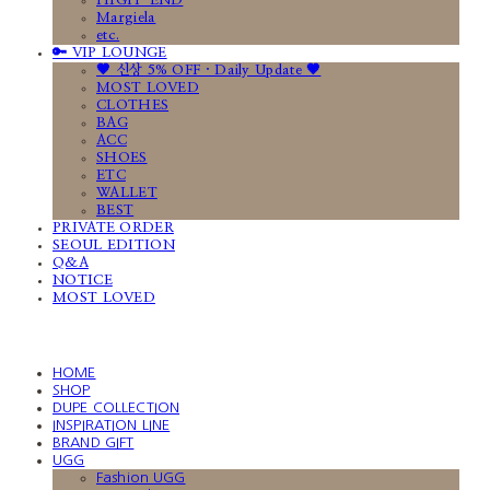
HIGH-END
Margiela
etc.
🔑 VIP LOUNGE
🤎 신상 5% OFF · Daily Update 🤎
MOST LOVED
CLOTHES
BAG
ACC
SHOES
ETC
WALLET
BEST
PRIVATE ORDER
SEOUL EDITION
Q&A
NOTICE
MOST LOVED
HOME
SHOP
DUPE COLLECTION
INSPIRATION LINE
BRAND GIFT
UGG
Fashion UGG