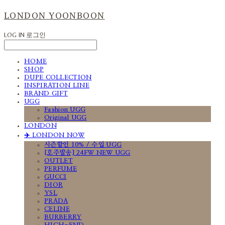
LONDON YOONBOON
LOG IN
로그인
HOME
SHOP
DUPE COLLECTION
INSPIRATION LINE
BRAND GIFT
UGG
Fashion UGG
Original UGG
LONDON
✈️ LONDON NOW
시즌할인 10% / 수입 UGG
[호주발송] 24FW NEW UGG
OUTLET
PERFUME
GUCCI
DIOR
YSL
PRADA
CELINE
BURBERRY