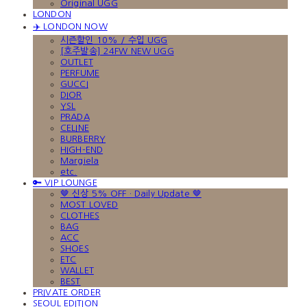
Original UGG
LONDON
✈️ LONDON NOW
시즌할인 10% / 수입 UGG
[호주발송] 24FW NEW UGG
OUTLET
PERFUME
GUCCI
DIOR
YSL
PRADA
CELINE
BURBERRY
HIGH-END
Margiela
etc.
🔑 VIP LOUNGE
🤎 신상 5% OFF · Daily Update 🤎
MOST LOVED
CLOTHES
BAG
ACC
SHOES
ETC
WALLET
BEST
PRIVATE ORDER
SEOUL EDITION