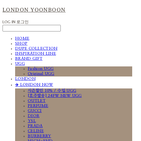
LONDON YOONBOON
LOG IN
로그인
HOME
SHOP
DUPE COLLECTION
INSPIRATION LINE
BRAND GIFT
UGG
Fashion UGG
Original UGG
LONDON
✈️ LONDON NOW
시즌할인 10% / 수입 UGG
[호주발송] 24FW NEW UGG
OUTLET
PERFUME
GUCCI
DIOR
YSL
PRADA
CELINE
BURBERRY