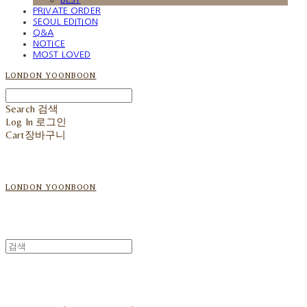
PRIVATE ORDER
SEOUL EDITION
Q&A
NOTICE
MOST LOVED
LONDON YOONBOON
Search
검색
Log In
로그인
Cart
장바구니
LONDON YOONBOON