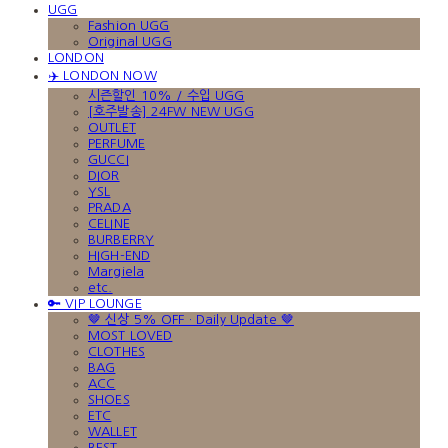
UGG
Fashion UGG
Original UGG
LONDON
✈️ LONDON NOW
시즌할인 10% / 수입 UGG
[호주발송] 24FW NEW UGG
OUTLET
PERFUME
GUCCI
DIOR
YSL
PRADA
CELINE
BURBERRY
HIGH-END
Margiela
etc.
🔑 VIP LOUNGE
🤎 신상 5% OFF · Daily Update 🤎
MOST LOVED
CLOTHES
BAG
ACC
SHOES
ETC
WALLET
BEST