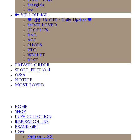
HIGH-END
Margiela
etc.
🔑 VIP LOUNGE
🤎 신상 5% OFF · Daily Update 🤎
MOST LOVED
CLOTHES
BAG
ACC
SHOES
ETC
WALLET
BEST
PRIVATE ORDER
SEOUL EDITION
Q&A
NOTICE
MOST LOVED
HOME
SHOP
DUPE COLLECTION
INSPIRATION LINE
BRAND GIFT
UGG
Fashion UGG