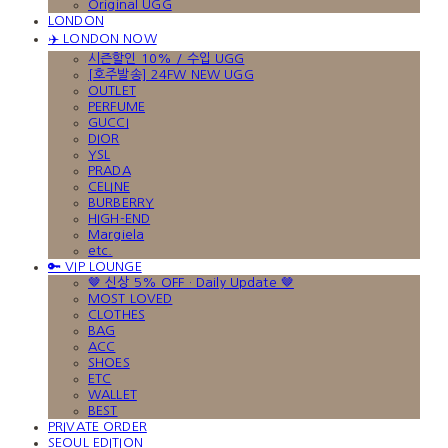
Original UGG
LONDON
✈️ LONDON NOW
시즌할인 10% / 수입 UGG
[호주발송] 24FW NEW UGG
OUTLET
PERFUME
GUCCI
DIOR
YSL
PRADA
CELINE
BURBERRY
HIGH-END
Margiela
etc.
🔑 VIP LOUNGE
🤎 신상 5% OFF · Daily Update 🤎
MOST LOVED
CLOTHES
BAG
ACC
SHOES
ETC
WALLET
BEST
PRIVATE ORDER
SEOUL EDITION