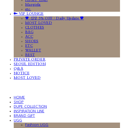
HIGH-END
Margiela
etc.
🔑 VIP LOUNGE
🤎 신상 5% OFF · Daily Update 🤎
MOST LOVED
CLOTHES
BAG
ACC
SHOES
ETC
WALLET
BEST
PRIVATE ORDER
SEOUL EDITION
Q&A
NOTICE
MOST LOVED
HOME
SHOP
DUPE COLLECTION
INSPIRATION LINE
BRAND GIFT
UGG
Fashion UGG