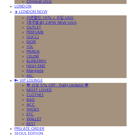
Original UGG
LONDON
✈️ LONDON NOW
시즌할인 10% / 수입 UGG
[호주발송] 24FW NEW UGG
OUTLET
PERFUME
GUCCI
DIOR
YSL
PRADA
CELINE
BURBERRY
HIGH-END
Margiela
etc.
🔑 VIP LOUNGE
🤎 신상 5% OFF · Daily Update 🤎
MOST LOVED
CLOTHES
BAG
ACC
SHOES
ETC
WALLET
BEST
PRIVATE ORDER
SEOUL EDITION