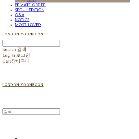
PRIVATE ORDER
SEOUL EDITION
Q&A
NOTICE
MOST LOVED
LONDON YOONBOON
Search
검색
Log In
로그인
Cart
장바구니
LONDON YOONBOON