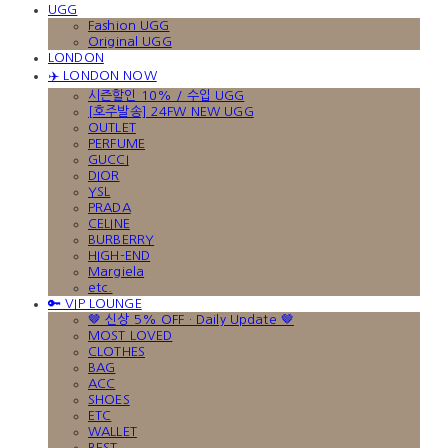
UGG
Fashion UGG
Original UGG
LONDON
✈️ LONDON NOW
시즌할인 10% / 수입 UGG
[호주발송] 24FW NEW UGG
OUTLET
PERFUME
GUCCI
DIOR
YSL
PRADA
CELINE
BURBERRY
HIGH-END
Margiela
etc.
🔑 VIP LOUNGE
🤎 신상 5% OFF · Daily Update 🤎
MOST LOVED
CLOTHES
BAG
ACC
SHOES
ETC
WALLET
BEST