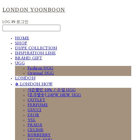
LONDON YOONBOON
LOG IN
로그인
HOME
SHOP
DUPE COLLECTION
INSPIRATION LINE
BRAND GIFT
UGG
Fashion UGG
Original UGG
LONDON
✈️ LONDON NOW
시즌할인 10% / 수입 UGG
[호주발송] 24FW NEW UGG
OUTLET
PERFUME
GUCCI
DIOR
YSL
PRADA
CELINE
BURBERRY