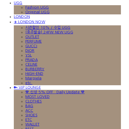
UGG
Fashion UGG
Original UGG
LONDON
✈️ LONDON NOW
시즌할인 10% / 수입 UGG
[호주발송] 24FW NEW UGG
OUTLET
PERFUME
GUCCI
DIOR
YSL
PRADA
CELINE
BURBERRY
HIGH-END
Margiela
etc.
🔑 VIP LOUNGE
🤎 신상 5% OFF · Daily Update 🤎
MOST LOVED
CLOTHES
BAG
ACC
SHOES
ETC
WALLET
BEST