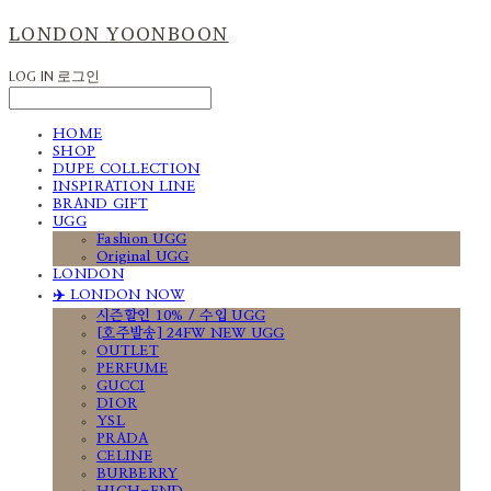
LONDON YOONBOON
LOG IN
로그인
HOME
SHOP
DUPE COLLECTION
INSPIRATION LINE
BRAND GIFT
UGG
Fashion UGG
Original UGG
LONDON
✈️ LONDON NOW
시즌할인 10% / 수입 UGG
[호주발송] 24FW NEW UGG
OUTLET
PERFUME
GUCCI
DIOR
YSL
PRADA
CELINE
BURBERRY