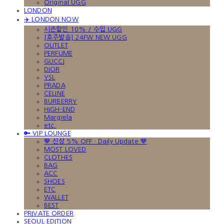
Original UGG
LONDON
✈️ LONDON NOW
시즌할인 10% / 수입 UGG
[호주발송] 24FW NEW UGG
OUTLET
PERFUME
GUCCI
DIOR
YSL
PRADA
CELINE
BURBERRY
HIGH-END
Margiela
etc.
🔑 VIP LOUNGE
🤎 신상 5% OFF · Daily Update 🤎
MOST LOVED
CLOTHES
BAG
ACC
SHOES
ETC
WALLET
BEST
PRIVATE ORDER
SEOUL EDITION