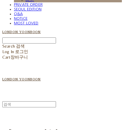
PRIVATE ORDER
SEOUL EDITION
Q&A
NOTICE
MOST LOVED
LONDON YOONBOON
Search
검색
Log In
로그인
Cart
장바구니
LONDON YOONBOON