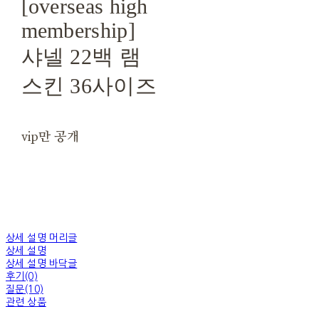
[overseas high
membership]
샤넬 22백 램
스킨 36사이즈
vip만 공개
상세 설명 머리글
상세 설명
상세 설명 바닥글
후기(0)
질문(10)
관련 상품