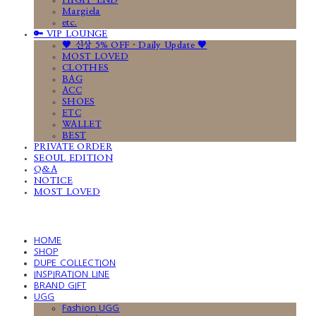
HIGH-END
Margiela
etc.
🔑 VIP LOUNGE
🤎 신상 5% OFF · Daily Update 🤎
MOST LOVED
CLOTHES
BAG
ACC
SHOES
ETC
WALLET
BEST
PRIVATE ORDER
SEOUL EDITION
Q&A
NOTICE
MOST LOVED
HOME
SHOP
DUPE COLLECTION
INSPIRATION LINE
BRAND GIFT
UGG
Fashion UGG