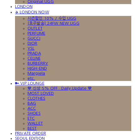
Original UGG
LONDON
✈️ LONDON NOW
시즌할인 10% / 수입 UGG
[호주발송] 24FW NEW UGG
OUTLET
PERFUME
GUCCI
DIOR
YSL
PRADA
CELINE
BURBERRY
HIGH-END
Margiela
etc.
🔑 VIP LOUNGE
🤎 신상 5% OFF · Daily Update 🤎
MOST LOVED
CLOTHES
BAG
ACC
SHOES
ETC
WALLET
BEST
PRIVATE ORDER
SEOUL EDITION