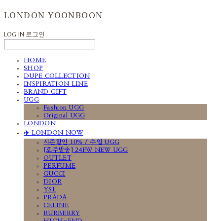
LONDON YOONBOON
LOG IN
로그인
HOME
SHOP
DUPE COLLECTION
INSPIRATION LINE
BRAND GIFT
UGG
Fashion UGG
Original UGG
LONDON
✈️ LONDON NOW
시즌할인 10% / 수입 UGG
[호주발송] 24FW NEW UGG
OUTLET
PERFUME
GUCCI
DIOR
YSL
PRADA
CELINE
BURBERRY