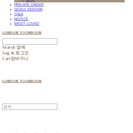
PRIVATE ORDER
SEOUL EDITION
Q&A
NOTICE
MOST LOVED
LONDON YOONBOON
Search
검색
Log In
로그인
Cart
장바구니
LONDON YOONBOON