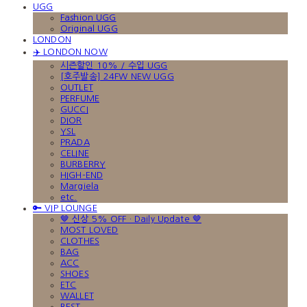
UGG
Fashion UGG
Original UGG
LONDON
✈️ LONDON NOW
시즌할인 10% / 수입 UGG
[호주발송] 24FW NEW UGG
OUTLET
PERFUME
GUCCI
DIOR
YSL
PRADA
CELINE
BURBERRY
HIGH-END
Margiela
etc.
🔑 VIP LOUNGE
🤎 신상 5% OFF · Daily Update 🤎
MOST LOVED
CLOTHES
BAG
ACC
SHOES
ETC
WALLET
BEST