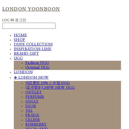
LONDON YOONBOON
LOG IN
로그인
HOME
SHOP
DUPE COLLECTION
INSPIRATION LINE
BRAND GIFT
UGG
Fashion UGG
Original UGG
LONDON
✈️ LONDON NOW
시즌할인 10% / 수입 UGG
[호주발송] 24FW NEW UGG
OUTLET
PERFUME
GUCCI
DIOR
YSL
PRADA
CELINE
BURBERRY