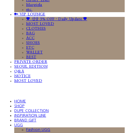
HIGH-END
Margiela
etc.
🔑 VIP LOUNGE
🤎 신상 5% OFF · Daily Update 🤎
MOST LOVED
CLOTHES
BAG
ACC
SHOES
ETC
WALLET
BEST
PRIVATE ORDER
SEOUL EDITION
Q&A
NOTICE
MOST LOVED
HOME
SHOP
DUPE COLLECTION
INSPIRATION LINE
BRAND GIFT
UGG
Fashion UGG