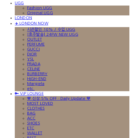
UGG
Fashion UGG
Original UGG
LONDON
✈️ LONDON NOW
시즌할인 10% / 수입 UGG
[호주발송] 24FW NEW UGG
OUTLET
PERFUME
GUCCI
DIOR
YSL
PRADA
CELINE
BURBERRY
HIGH-END
Margiela
etc.
🔑 VIP LOUNGE
🤎 신상 5% OFF · Daily Update 🤎
MOST LOVED
CLOTHES
BAG
ACC
SHOES
ETC
WALLET
BEST