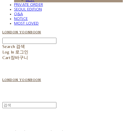
PRIVATE ORDER
SEOUL EDITION
Q&A
NOTICE
MOST LOVED
LONDON YOONBOON
Search
검색
Log In
로그인
Cart
장바구니
LONDON YOONBOON