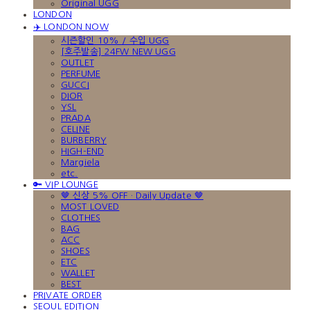
Original UGG
LONDON
✈️ LONDON NOW
시즌할인 10% / 수입 UGG
[호주발송] 24FW NEW UGG
OUTLET
PERFUME
GUCCI
DIOR
YSL
PRADA
CELINE
BURBERRY
HIGH-END
Margiela
etc.
🔑 VIP LOUNGE
🤎 신상 5% OFF · Daily Update 🤎
MOST LOVED
CLOTHES
BAG
ACC
SHOES
ETC
WALLET
BEST
PRIVATE ORDER
SEOUL EDITION