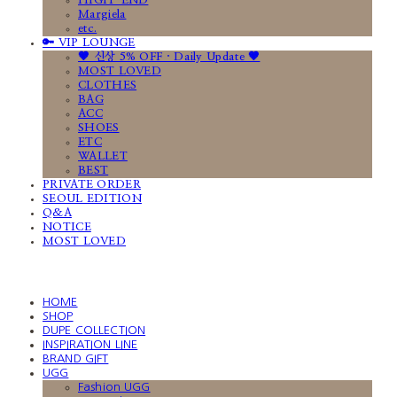
HIGH-END
Margiela
etc.
🔑 VIP LOUNGE
🤎 신상 5% OFF · Daily Update 🤎
MOST LOVED
CLOTHES
BAG
ACC
SHOES
ETC
WALLET
BEST
PRIVATE ORDER
SEOUL EDITION
Q&A
NOTICE
MOST LOVED
HOME
SHOP
DUPE COLLECTION
INSPIRATION LINE
BRAND GIFT
UGG
Fashion UGG