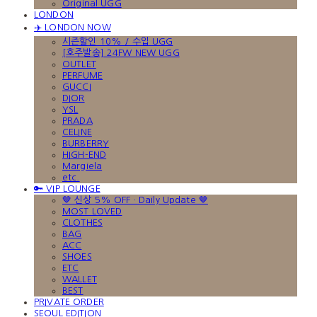
Original UGG
LONDON
✈️ LONDON NOW
시즌할인 10% / 수입 UGG
[호주발송] 24FW NEW UGG
OUTLET
PERFUME
GUCCI
DIOR
YSL
PRADA
CELINE
BURBERRY
HIGH-END
Margiela
etc.
🔑 VIP LOUNGE
🤎 신상 5% OFF · Daily Update 🤎
MOST LOVED
CLOTHES
BAG
ACC
SHOES
ETC
WALLET
BEST
PRIVATE ORDER
SEOUL EDITION