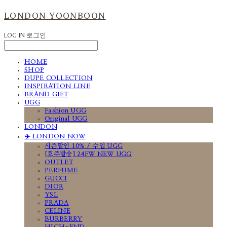
LONDON YOONBOON
LOG IN
로그인
HOME
SHOP
DUPE COLLECTION
INSPIRATION LINE
BRAND GIFT
UGG
Fashion UGG
Original UGG
LONDON
✈️ LONDON NOW
시즌할인 10% / 수입 UGG
[호주발송] 24FW NEW UGG
OUTLET
PERFUME
GUCCI
DIOR
YSL
PRADA
CELINE
BURBERRY