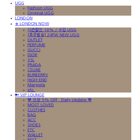
UGG
Fashion UGG
Original UGG
LONDON
✈️ LONDON NOW
시즌할인 10% / 수입 UGG
[호주발송] 24FW NEW UGG
OUTLET
PERFUME
GUCCI
DIOR
YSL
PRADA
CELINE
BURBERRY
HIGH-END
Margiela
etc.
🔑 VIP LOUNGE
🤎 신상 5% OFF · Daily Update 🤎
MOST LOVED
CLOTHES
BAG
ACC
SHOES
ETC
WALLET
BEST