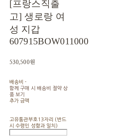
[프랑스직출
고] 생로랑 여
성 지갑
607915BOW011000
530,500원
배송비
-
함께 구매 시 배송비 절약 상
품 보기
추가 금액
고유통관부호13자리 (반드
시 수령인 성함과 일치)