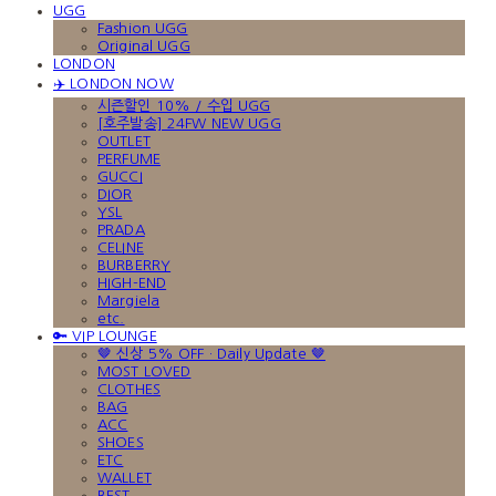
UGG
Fashion UGG
Original UGG
LONDON
✈️ LONDON NOW
시즌할인 10% / 수입 UGG
[호주발송] 24FW NEW UGG
OUTLET
PERFUME
GUCCI
DIOR
YSL
PRADA
CELINE
BURBERRY
HIGH-END
Margiela
etc.
🔑 VIP LOUNGE
🤎 신상 5% OFF · Daily Update 🤎
MOST LOVED
CLOTHES
BAG
ACC
SHOES
ETC
WALLET
BEST