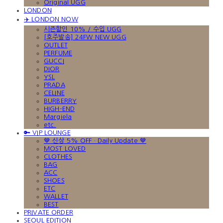
Original UGG
LONDON
✈️ LONDON NOW
시즌할인 10% / 수입 UGG
[호주발송] 24FW NEW UGG
OUTLET
PERFUME
GUCCI
DIOR
YSL
PRADA
CELINE
BURBERRY
HIGH-END
Margiela
etc.
🔑 VIP LOUNGE
🤎 신상 5% OFF · Daily Update 🤎
MOST LOVED
CLOTHES
BAG
ACC
SHOES
ETC
WALLET
BEST
PRIVATE ORDER
SEOUL EDITION