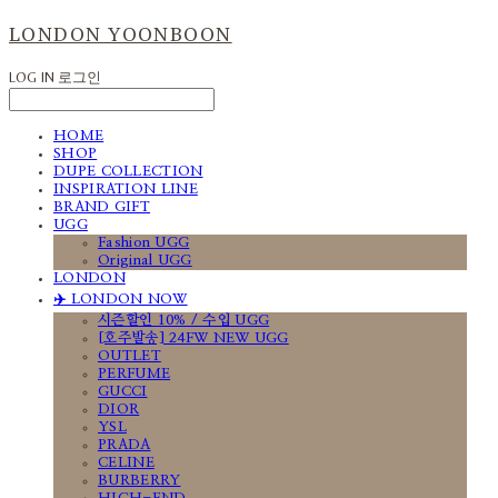
LONDON YOONBOON
LOG IN
로그인
HOME
SHOP
DUPE COLLECTION
INSPIRATION LINE
BRAND GIFT
UGG
Fashion UGG
Original UGG
LONDON
✈️ LONDON NOW
시즌할인 10% / 수입 UGG
[호주발송] 24FW NEW UGG
OUTLET
PERFUME
GUCCI
DIOR
YSL
PRADA
CELINE
BURBERRY