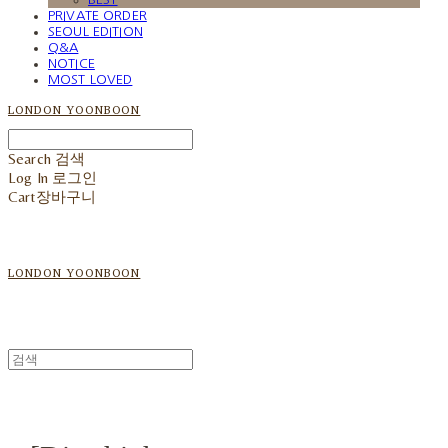
PRIVATE ORDER
SEOUL EDITION
Q&A
NOTICE
MOST LOVED
LONDON YOONBOON
Search
검색
Log In
로그인
Cart
장바구니
LONDON YOONBOON