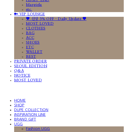
HIGH-END
Margiela
etc.
🔑 VIP LOUNGE
🤎 신상 5% OFF · Daily Update 🤎
MOST LOVED
CLOTHES
BAG
ACC
SHOES
ETC
WALLET
BEST
PRIVATE ORDER
SEOUL EDITION
Q&A
NOTICE
MOST LOVED
HOME
SHOP
DUPE COLLECTION
INSPIRATION LINE
BRAND GIFT
UGG
Fashion UGG