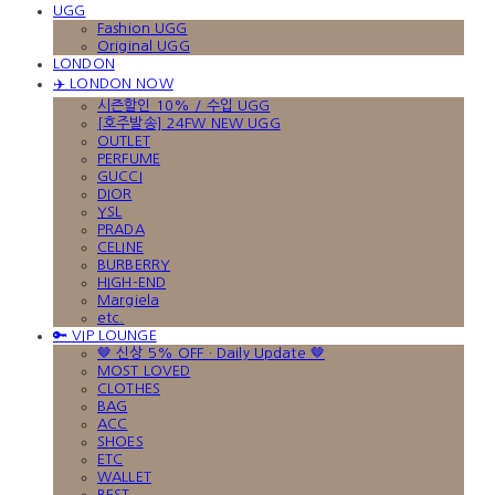
UGG
Fashion UGG
Original UGG
LONDON
✈️ LONDON NOW
시즌할인 10% / 수입 UGG
[호주발송] 24FW NEW UGG
OUTLET
PERFUME
GUCCI
DIOR
YSL
PRADA
CELINE
BURBERRY
HIGH-END
Margiela
etc.
🔑 VIP LOUNGE
🤎 신상 5% OFF · Daily Update 🤎
MOST LOVED
CLOTHES
BAG
ACC
SHOES
ETC
WALLET
BEST