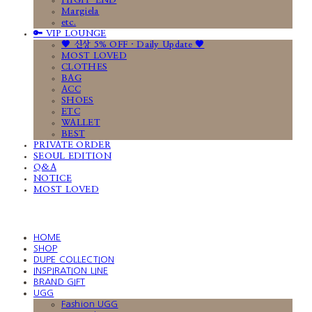
HIGH-END
Margiela
etc.
🔑 VIP LOUNGE
🤎 신상 5% OFF · Daily Update 🤎
MOST LOVED
CLOTHES
BAG
ACC
SHOES
ETC
WALLET
BEST
PRIVATE ORDER
SEOUL EDITION
Q&A
NOTICE
MOST LOVED
HOME
SHOP
DUPE COLLECTION
INSPIRATION LINE
BRAND GIFT
UGG
Fashion UGG