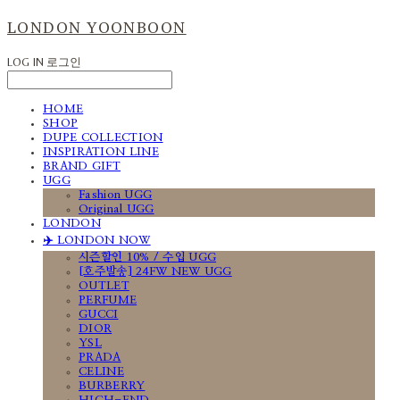
LONDON YOONBOON
LOG IN
로그인
HOME
SHOP
DUPE COLLECTION
INSPIRATION LINE
BRAND GIFT
UGG
Fashion UGG
Original UGG
LONDON
✈️ LONDON NOW
시즌할인 10% / 수입 UGG
[호주발송] 24FW NEW UGG
OUTLET
PERFUME
GUCCI
DIOR
YSL
PRADA
CELINE
BURBERRY