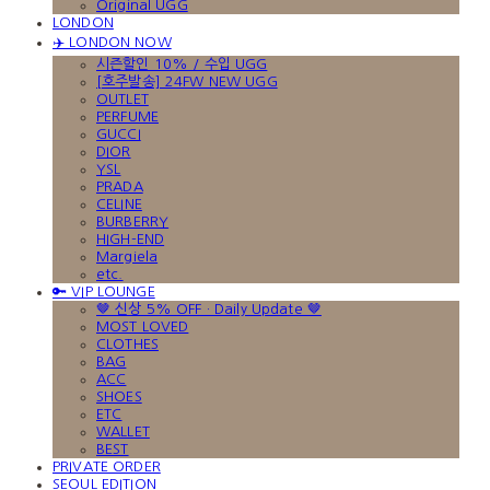
Original UGG
LONDON
✈️ LONDON NOW
시즌할인 10% / 수입 UGG
[호주발송] 24FW NEW UGG
OUTLET
PERFUME
GUCCI
DIOR
YSL
PRADA
CELINE
BURBERRY
HIGH-END
Margiela
etc.
🔑 VIP LOUNGE
🤎 신상 5% OFF · Daily Update 🤎
MOST LOVED
CLOTHES
BAG
ACC
SHOES
ETC
WALLET
BEST
PRIVATE ORDER
SEOUL EDITION