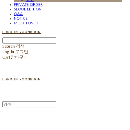
PRIVATE ORDER
SEOUL EDITION
Q&A
NOTICE
MOST LOVED
LONDON YOONBOON
Search
검색
Log In
로그인
Cart
장바구니
LONDON YOONBOON