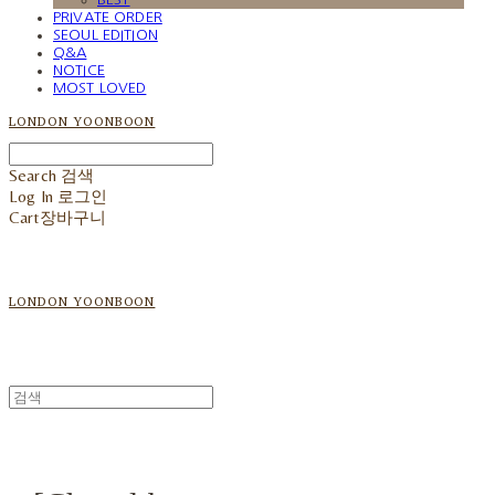
PRIVATE ORDER
SEOUL EDITION
Q&A
NOTICE
MOST LOVED
LONDON YOONBOON
Search
검색
Log In
로그인
Cart
장바구니
LONDON YOONBOON