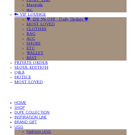
HIGH-END
Margiela
etc.
🔑 VIP LOUNGE
🤎 신상 5% OFF · Daily Update 🤎
MOST LOVED
CLOTHES
BAG
ACC
SHOES
ETC
WALLET
BEST
PRIVATE ORDER
SEOUL EDITION
Q&A
NOTICE
MOST LOVED
HOME
SHOP
DUPE COLLECTION
INSPIRATION LINE
BRAND GIFT
UGG
Fashion UGG