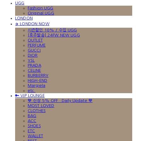
UGG
Fashion UGG
Original UGG
LONDON
✈️ LONDON NOW
시즌할인 10% / 수입 UGG
[호주발송] 24FW NEW UGG
OUTLET
PERFUME
GUCCI
DIOR
YSL
PRADA
CELINE
BURBERRY
HIGH-END
Margiela
etc.
🔑 VIP LOUNGE
🤎 신상 5% OFF · Daily Update 🤎
MOST LOVED
CLOTHES
BAG
ACC
SHOES
ETC
WALLET
BEST