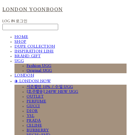
LONDON YOONBOON
LOG IN
로그인
HOME
SHOP
DUPE COLLECTION
INSPIRATION LINE
BRAND GIFT
UGG
Fashion UGG
Original UGG
LONDON
✈️ LONDON NOW
시즌할인 10% / 수입 UGG
[호주발송] 24FW NEW UGG
OUTLET
PERFUME
GUCCI
DIOR
YSL
PRADA
CELINE
BURBERRY