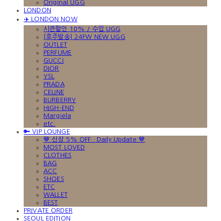
Original UGG
LONDON
✈️ LONDON NOW
시즌할인 10% / 수입 UGG
[호주발송] 24FW NEW UGG
OUTLET
PERFUME
GUCCI
DIOR
YSL
PRADA
CELINE
BURBERRY
HIGH-END
Margiela
etc.
🔑 VIP LOUNGE
🤎 신상 5% OFF · Daily Update 🤎
MOST LOVED
CLOTHES
BAG
ACC
SHOES
ETC
WALLET
BEST
PRIVATE ORDER
SEOUL EDITION