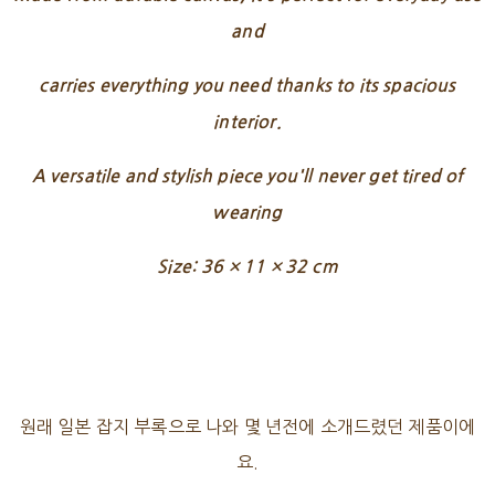
and
carries everything you need thanks to its spacious
interior.
A versatile and stylish piece you'll never get tired of
wearing
Size: 36 × 11 × 32 cm
원래 일본 잡지 부록으로 나와 몇 년전에 소개드렸던 제품이에
요.