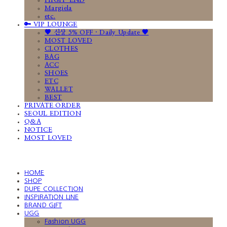
HIGH-END
Margiela
etc.
🔑 VIP LOUNGE
🤎 신상 5% OFF · Daily Update 🤎
MOST LOVED
CLOTHES
BAG
ACC
SHOES
ETC
WALLET
BEST
PRIVATE ORDER
SEOUL EDITION
Q&A
NOTICE
MOST LOVED
HOME
SHOP
DUPE COLLECTION
INSPIRATION LINE
BRAND GIFT
UGG
Fashion UGG