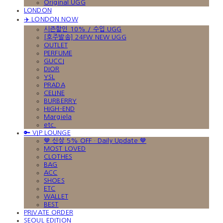
Original UGG
LONDON
✈️ LONDON NOW
시즌할인 10% / 수입 UGG
[호주발송] 24FW NEW UGG
OUTLET
PERFUME
GUCCI
DIOR
YSL
PRADA
CELINE
BURBERRY
HIGH-END
Margiela
etc.
🔑 VIP LOUNGE
🤎 신상 5% OFF · Daily Update 🤎
MOST LOVED
CLOTHES
BAG
ACC
SHOES
ETC
WALLET
BEST
PRIVATE ORDER
SEOUL EDITION