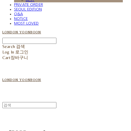
PRIVATE ORDER
SEOUL EDITION
Q&A
NOTICE
MOST LOVED
LONDON YOONBOON
Search
검색
Log In
로그인
Cart
장바구니
LONDON YOONBOON