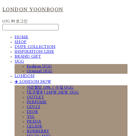
LONDON YOONBOON
LOG IN
로그인
HOME
SHOP
DUPE COLLECTION
INSPIRATION LINE
BRAND GIFT
UGG
Fashion UGG
Original UGG
LONDON
✈️ LONDON NOW
시즌할인 10% / 수입 UGG
[호주발송] 24FW NEW UGG
OUTLET
PERFUME
GUCCI
DIOR
YSL
PRADA
CELINE
BURBERRY