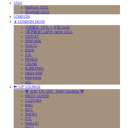
UGG
Fashion UGG
Original UGG
LONDON
✈️ LONDON NOW
시즌할인 10% / 수입 UGG
[호주발송] 24FW NEW UGG
OUTLET
PERFUME
GUCCI
DIOR
YSL
PRADA
CELINE
BURBERRY
HIGH-END
Margiela
etc.
🔑 VIP LOUNGE
🤎 신상 5% OFF · Daily Update 🤎
MOST LOVED
CLOTHES
BAG
ACC
SHOES
ETC
WALLET
BEST