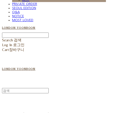
PRIVATE ORDER
SEOUL EDITION
Q&A
NOTICE
MOST LOVED
LONDON YOONBOON
Search
검색
Log In
로그인
Cart
장바구니
LONDON YOONBOON