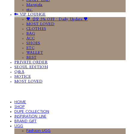
HIGH-END
Margiela
etc.
🔑 VIP LOUNGE
🤎 신상 5% OFF · Daily Update 🤎
MOST LOVED
CLOTHES
BAG
ACC
SHOES
ETC
WALLET
BEST
PRIVATE ORDER
SEOUL EDITION
Q&A
NOTICE
MOST LOVED
HOME
SHOP
DUPE COLLECTION
INSPIRATION LINE
BRAND GIFT
UGG
Fashion UGG