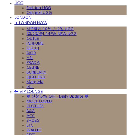
UGG
Fashion UGG
Original UGG
LONDON
✈️ LONDON NOW
시즌할인 10% / 수입 UGG
[호주발송] 24FW NEW UGG
OUTLET
PERFUME
GUCCI
DIOR
YSL
PRADA
CELINE
BURBERRY
HIGH-END
Margiela
etc.
🔑 VIP LOUNGE
🤎 신상 5% OFF · Daily Update 🤎
MOST LOVED
CLOTHES
BAG
ACC
SHOES
ETC
WALLET
BEST