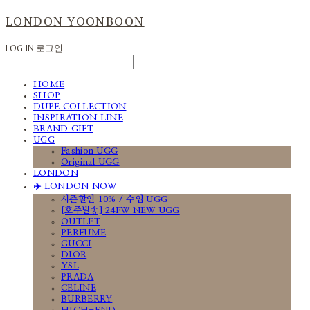
LONDON YOONBOON
LOG IN
로그인
HOME
SHOP
DUPE COLLECTION
INSPIRATION LINE
BRAND GIFT
UGG
Fashion UGG
Original UGG
LONDON
✈️ LONDON NOW
시즌할인 10% / 수입 UGG
[호주발송] 24FW NEW UGG
OUTLET
PERFUME
GUCCI
DIOR
YSL
PRADA
CELINE
BURBERRY