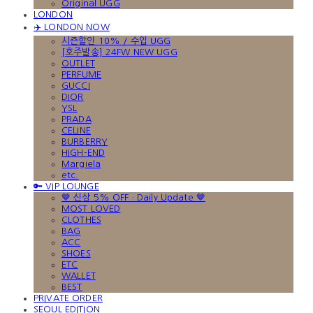
Original UGG
LONDON
✈️ LONDON NOW
시즌할인 10% / 수입 UGG
[호주발송] 24FW NEW UGG
OUTLET
PERFUME
GUCCI
DIOR
YSL
PRADA
CELINE
BURBERRY
HIGH-END
Margiela
etc.
🔑 VIP LOUNGE
🤎 신상 5% OFF · Daily Update 🤎
MOST LOVED
CLOTHES
BAG
ACC
SHOES
ETC
WALLET
BEST
PRIVATE ORDER
SEOUL EDITION