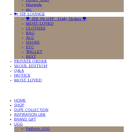
HIGH-END
Margiela
etc.
🔑 VIP LOUNGE
🤎 신상 5% OFF · Daily Update 🤎
MOST LOVED
CLOTHES
BAG
ACC
SHOES
ETC
WALLET
BEST
PRIVATE ORDER
SEOUL EDITION
Q&A
NOTICE
MOST LOVED
HOME
SHOP
DUPE COLLECTION
INSPIRATION LINE
BRAND GIFT
UGG
Fashion UGG