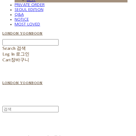
PRIVATE ORDER
SEOUL EDITION
Q&A
NOTICE
MOST LOVED
LONDON YOONBOON
Search
검색
Log In
로그인
Cart
장바구니
LONDON YOONBOON