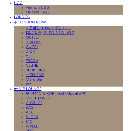
UGG
Fashion UGG
Original UGG
LONDON
✈️ LONDON NOW
시즌할인 10% / 수입 UGG
[호주발송] 24FW NEW UGG
OUTLET
PERFUME
GUCCI
DIOR
YSL
PRADA
CELINE
BURBERRY
HIGH-END
Margiela
etc.
🔑 VIP LOUNGE
🤎 신상 5% OFF · Daily Update 🤎
MOST LOVED
CLOTHES
BAG
ACC
SHOES
ETC
WALLET
BEST