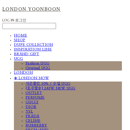
LONDON YOONBOON
LOG IN
로그인
HOME
SHOP
DUPE COLLECTION
INSPIRATION LINE
BRAND GIFT
UGG
Fashion UGG
Original UGG
LONDON
✈️ LONDON NOW
시즌할인 10% / 수입 UGG
[호주발송] 24FW NEW UGG
OUTLET
PERFUME
GUCCI
DIOR
YSL
PRADA
CELINE
BURBERRY