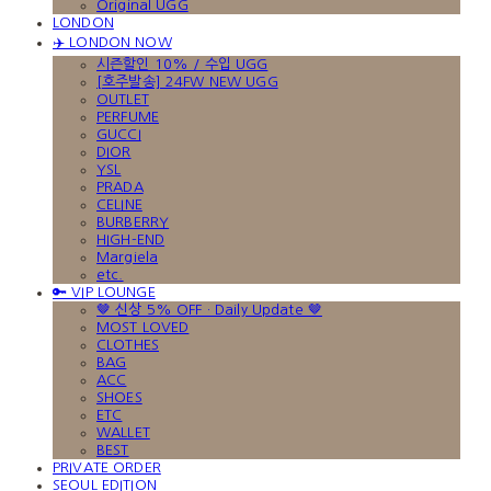
Original UGG
LONDON
✈️ LONDON NOW
시즌할인 10% / 수입 UGG
[호주발송] 24FW NEW UGG
OUTLET
PERFUME
GUCCI
DIOR
YSL
PRADA
CELINE
BURBERRY
HIGH-END
Margiela
etc.
🔑 VIP LOUNGE
🤎 신상 5% OFF · Daily Update 🤎
MOST LOVED
CLOTHES
BAG
ACC
SHOES
ETC
WALLET
BEST
PRIVATE ORDER
SEOUL EDITION