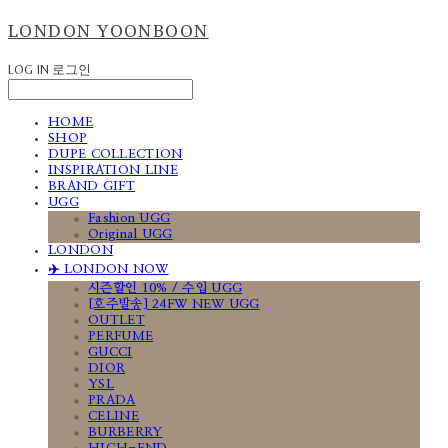
LONDON YOONBOON
LOG IN
로그인
HOME
SHOP
DUPE COLLECTION
INSPIRATION LINE
BRAND GIFT
UGG
Fashion UGG
Original UGG
LONDON
✈️ LONDON NOW
시즌할인 10% / 수입 UGG
[호주발송] 24FW NEW UGG
OUTLET
PERFUME
GUCCI
DIOR
YSL
PRADA
CELINE
BURBERRY