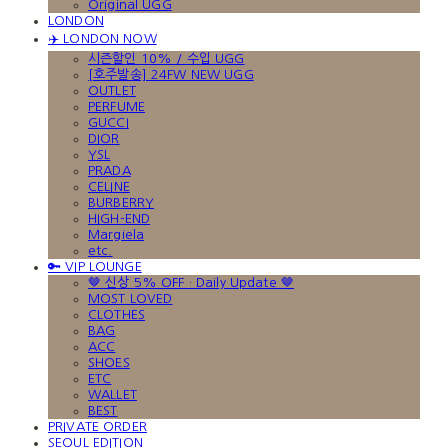
Original UGG
LONDON
✈️ LONDON NOW
시즌할인 10% / 수입 UGG
[호주발송] 24FW NEW UGG
OUTLET
PERFUME
GUCCI
DIOR
YSL
PRADA
CELINE
BURBERRY
HIGH-END
Margiela
etc.
🔑 VIP LOUNGE
🤎 신상 5% OFF · Daily Update 🤎
MOST LOVED
CLOTHES
BAG
ACC
SHOES
ETC
WALLET
BEST
PRIVATE ORDER
SEOUL EDITION