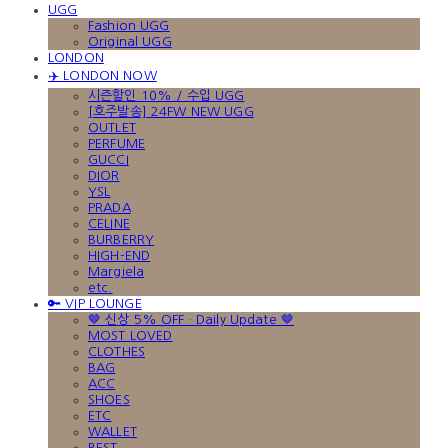
UGG
Fashion UGG
Original UGG
LONDON
✈️ LONDON NOW
시즌할인 10% / 수입 UGG
[호주발송] 24FW NEW UGG
OUTLET
PERFUME
GUCCI
DIOR
YSL
PRADA
CELINE
BURBERRY
HIGH-END
Margiela
etc.
🔑 VIP LOUNGE
🤎 신상 5% OFF · Daily Update 🤎
MOST LOVED
CLOTHES
BAG
ACC
SHOES
ETC
WALLET
BEST