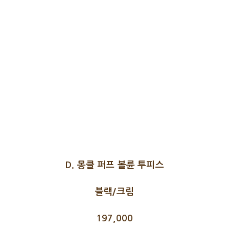
D. 몽클 퍼프 볼륜 투피스
블랙/크림
197,000