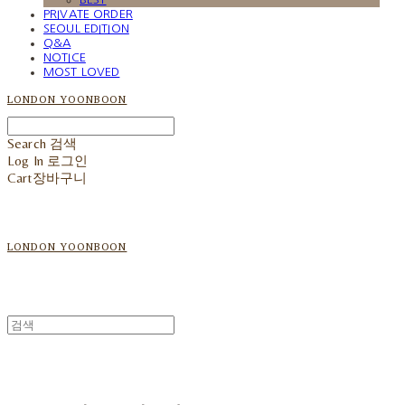
PRIVATE ORDER
SEOUL EDITION
Q&A
NOTICE
MOST LOVED
LONDON YOONBOON
Search
검색
Log In
로그인
Cart
장바구니
LONDON YOONBOON