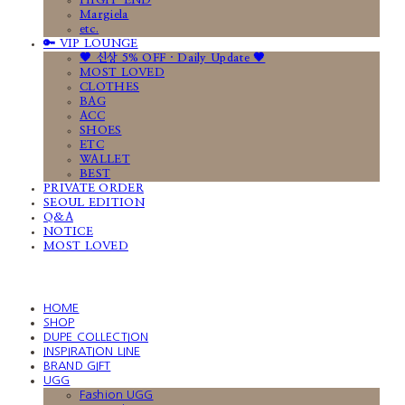
HIGH-END
Margiela
etc.
🔑 VIP LOUNGE
🤎 신상 5% OFF · Daily Update 🤎
MOST LOVED
CLOTHES
BAG
ACC
SHOES
ETC
WALLET
BEST
PRIVATE ORDER
SEOUL EDITION
Q&A
NOTICE
MOST LOVED
HOME
SHOP
DUPE COLLECTION
INSPIRATION LINE
BRAND GIFT
UGG
Fashion UGG