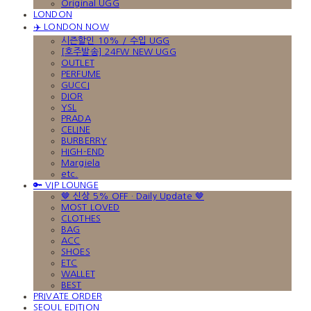
Original UGG
LONDON
✈️ LONDON NOW
시즌할인 10% / 수입 UGG
[호주발송] 24FW NEW UGG
OUTLET
PERFUME
GUCCI
DIOR
YSL
PRADA
CELINE
BURBERRY
HIGH-END
Margiela
etc.
🔑 VIP LOUNGE
🤎 신상 5% OFF · Daily Update 🤎
MOST LOVED
CLOTHES
BAG
ACC
SHOES
ETC
WALLET
BEST
PRIVATE ORDER
SEOUL EDITION