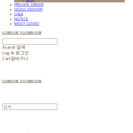
PRIVATE ORDER
SEOUL EDITION
Q&A
NOTICE
MOST LOVED
LONDON YOONBOON
Search
검색
Log In
로그인
Cart
장바구니
LONDON YOONBOON