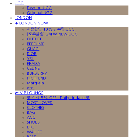
UGG
Fashion UGG
Original UGG
LONDON
✈️ LONDON NOW
시즌할인 10% / 수입 UGG
[호주발송] 24FW NEW UGG
OUTLET
PERFUME
GUCCI
DIOR
YSL
PRADA
CELINE
BURBERRY
HIGH-END
Margiela
etc.
🔑 VIP LOUNGE
🤎 신상 5% OFF · Daily Update 🤎
MOST LOVED
CLOTHES
BAG
ACC
SHOES
ETC
WALLET
BEST