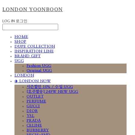
LONDON YOONBOON
LOG IN
로그인
HOME
SHOP
DUPE COLLECTION
INSPIRATION LINE
BRAND GIFT
UGG
Fashion UGG
Original UGG
LONDON
✈️ LONDON NOW
시즌할인 10% / 수입 UGG
[호주발송] 24FW NEW UGG
OUTLET
PERFUME
GUCCI
DIOR
YSL
PRADA
CELINE
BURBERRY