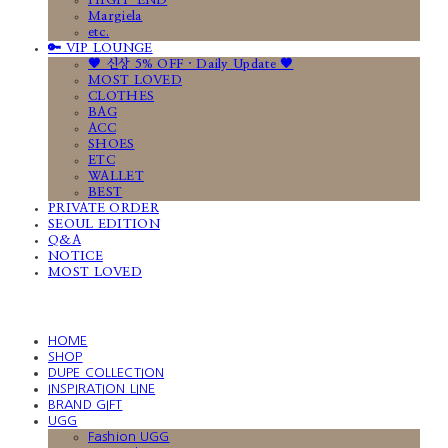
HIGH-END
Margiela
etc.
🔑 VIP LOUNGE
🤎 신상 5% OFF · Daily Update 🤎
MOST LOVED
CLOTHES
BAG
ACC
SHOES
ETC
WALLET
BEST
PRIVATE ORDER
SEOUL EDITION
Q&A
NOTICE
MOST LOVED
HOME
SHOP
DUPE COLLECTION
INSPIRATION LINE
BRAND GIFT
UGG
Fashion UGG