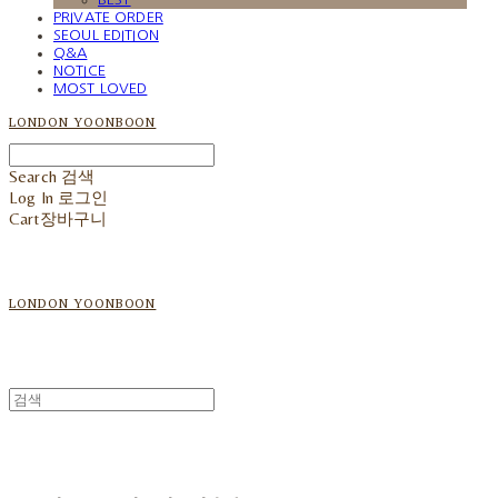
PRIVATE ORDER
SEOUL EDITION
Q&A
NOTICE
MOST LOVED
LONDON YOONBOON
Search
검색
Log In
로그인
Cart
장바구니
LONDON YOONBOON