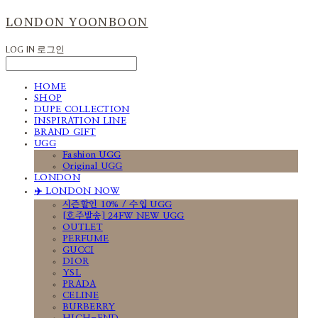
LONDON YOONBOON
LOG IN
로그인
HOME
SHOP
DUPE COLLECTION
INSPIRATION LINE
BRAND GIFT
UGG
Fashion UGG
Original UGG
LONDON
✈️ LONDON NOW
시즌할인 10% / 수입 UGG
[호주발송] 24FW NEW UGG
OUTLET
PERFUME
GUCCI
DIOR
YSL
PRADA
CELINE
BURBERRY