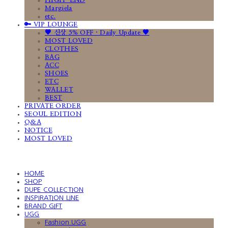
HIGH-END
Margiela
etc.
🔑 VIP LOUNGE
🤎 신상 5% OFF · Daily Update 🤎
MOST LOVED
CLOTHES
BAG
ACC
SHOES
ETC
WALLET
BEST
PRIVATE ORDER
SEOUL EDITION
Q&A
NOTICE
MOST LOVED
HOME
SHOP
DUPE COLLECTION
INSPIRATION LINE
BRAND GIFT
UGG
Fashion UGG