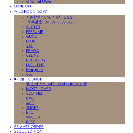
Original UGG
LONDON
✈️ LONDON NOW
시즌할인 10% / 수입 UGG
[호주발송] 24FW NEW UGG
OUTLET
PERFUME
GUCCI
DIOR
YSL
PRADA
CELINE
BURBERRY
HIGH-END
Margiela
etc.
🔑 VIP LOUNGE
🤎 신상 5% OFF · Daily Update 🤎
MOST LOVED
CLOTHES
BAG
ACC
SHOES
ETC
WALLET
BEST
PRIVATE ORDER
SEOUL EDITION