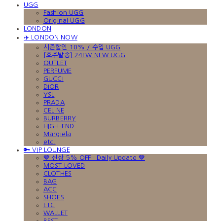
UGG
Fashion UGG
Original UGG
LONDON
✈️ LONDON NOW
시즌할인 10% / 수입 UGG
[호주발송] 24FW NEW UGG
OUTLET
PERFUME
GUCCI
DIOR
YSL
PRADA
CELINE
BURBERRY
HIGH-END
Margiela
etc.
🔑 VIP LOUNGE
🤎 신상 5% OFF · Daily Update 🤎
MOST LOVED
CLOTHES
BAG
ACC
SHOES
ETC
WALLET
BEST