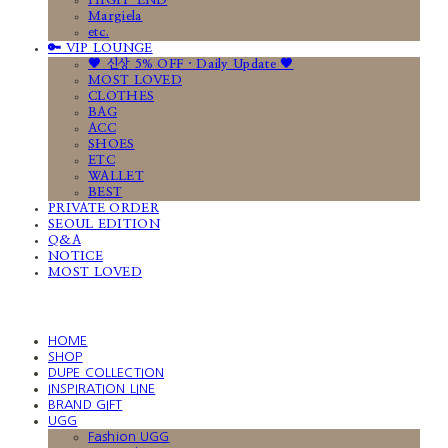
HIGH-END
Margiela
etc.
🔑 VIP LOUNGE
🤎 신상 5% OFF · Daily Update 🤎
MOST LOVED
CLOTHES
BAG
ACC
SHOES
ETC
WALLET
BEST
PRIVATE ORDER
SEOUL EDITION
Q&A
NOTICE
MOST LOVED
HOME
SHOP
DUPE COLLECTION
INSPIRATION LINE
BRAND GIFT
UGG
Fashion UGG