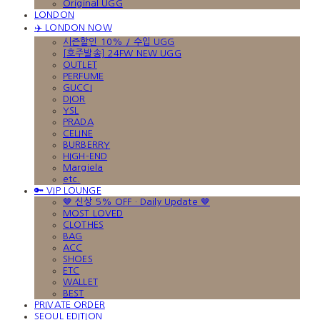
Original UGG
LONDON
✈️ LONDON NOW
시즌할인 10% / 수입 UGG
[호주발송] 24FW NEW UGG
OUTLET
PERFUME
GUCCI
DIOR
YSL
PRADA
CELINE
BURBERRY
HIGH-END
Margiela
etc.
🔑 VIP LOUNGE
🤎 신상 5% OFF · Daily Update 🤎
MOST LOVED
CLOTHES
BAG
ACC
SHOES
ETC
WALLET
BEST
PRIVATE ORDER
SEOUL EDITION