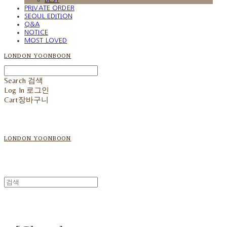
PRIVATE ORDER
SEOUL EDITION
Q&A
NOTICE
MOST LOVED
LONDON YOONBOON
Search
검색
Log In
로그인
Cart
장바구니
LONDON YOONBOON