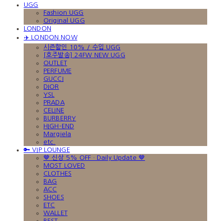
UGG
Fashion UGG
Original UGG
LONDON
✈️ LONDON NOW
시즌할인 10% / 수입 UGG
[호주발송] 24FW NEW UGG
OUTLET
PERFUME
GUCCI
DIOR
YSL
PRADA
CELINE
BURBERRY
HIGH-END
Margiela
etc.
🔑 VIP LOUNGE
🤎 신상 5% OFF · Daily Update 🤎
MOST LOVED
CLOTHES
BAG
ACC
SHOES
ETC
WALLET
BEST