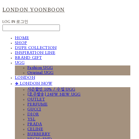
LONDON YOONBOON
LOG IN
로그인
HOME
SHOP
DUPE COLLECTION
INSPIRATION LINE
BRAND GIFT
UGG
Fashion UGG
Original UGG
LONDON
✈️ LONDON NOW
시즌할인 10% / 수입 UGG
[호주발송] 24FW NEW UGG
OUTLET
PERFUME
GUCCI
DIOR
YSL
PRADA
CELINE
BURBERRY