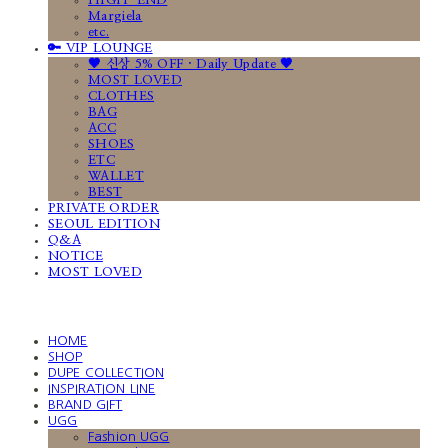
HIGH-END
Margiela
etc.
🔑 VIP LOUNGE
🤎 신상 5% OFF · Daily Update 🤎
MOST LOVED
CLOTHES
BAG
ACC
SHOES
ETC
WALLET
BEST
PRIVATE ORDER
SEOUL EDITION
Q&A
NOTICE
MOST LOVED
HOME
SHOP
DUPE COLLECTION
INSPIRATION LINE
BRAND GIFT
UGG
Fashion UGG