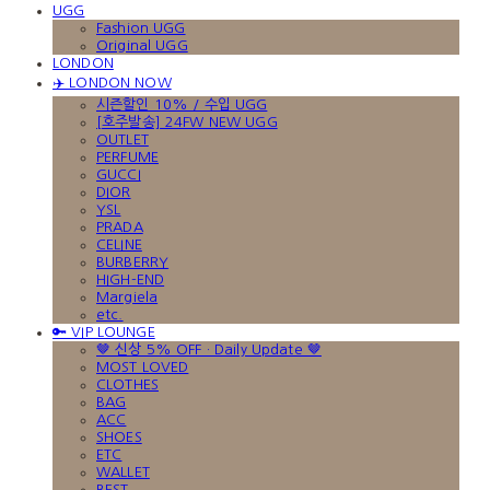
UGG
Fashion UGG
Original UGG
LONDON
✈️ LONDON NOW
시즌할인 10% / 수입 UGG
[호주발송] 24FW NEW UGG
OUTLET
PERFUME
GUCCI
DIOR
YSL
PRADA
CELINE
BURBERRY
HIGH-END
Margiela
etc.
🔑 VIP LOUNGE
🤎 신상 5% OFF · Daily Update 🤎
MOST LOVED
CLOTHES
BAG
ACC
SHOES
ETC
WALLET
BEST