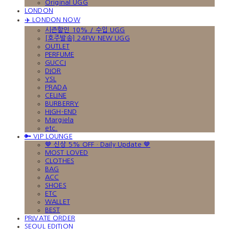
Original UGG
LONDON
✈️ LONDON NOW
시즌할인 10% / 수입 UGG
[호주발송] 24FW NEW UGG
OUTLET
PERFUME
GUCCI
DIOR
YSL
PRADA
CELINE
BURBERRY
HIGH-END
Margiela
etc.
🔑 VIP LOUNGE
🤎 신상 5% OFF · Daily Update 🤎
MOST LOVED
CLOTHES
BAG
ACC
SHOES
ETC
WALLET
BEST
PRIVATE ORDER
SEOUL EDITION