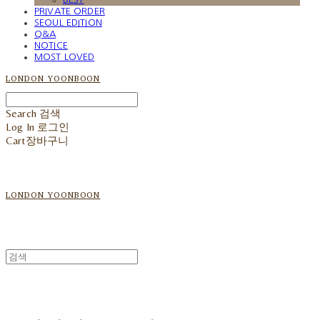
PRIVATE ORDER
SEOUL EDITION
Q&A
NOTICE
MOST LOVED
LONDON YOONBOON
Search
검색
Log In
로그인
Cart
장바구니
LONDON YOONBOON