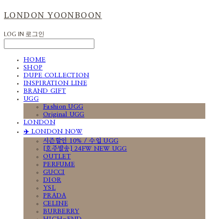
LONDON YOONBOON
LOG IN
로그인
HOME
SHOP
DUPE COLLECTION
INSPIRATION LINE
BRAND GIFT
UGG
Fashion UGG
Original UGG
LONDON
✈️ LONDON NOW
시즌할인 10% / 수입 UGG
[호주발송] 24FW NEW UGG
OUTLET
PERFUME
GUCCI
DIOR
YSL
PRADA
CELINE
BURBERRY