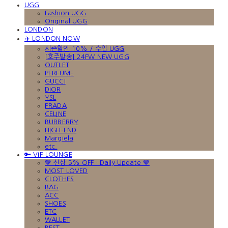
UGG
Fashion UGG
Original UGG
LONDON
✈️ LONDON NOW
시즌할인 10% / 수입 UGG
[호주발송] 24FW NEW UGG
OUTLET
PERFUME
GUCCI
DIOR
YSL
PRADA
CELINE
BURBERRY
HIGH-END
Margiela
etc.
🔑 VIP LOUNGE
🤎 신상 5% OFF · Daily Update 🤎
MOST LOVED
CLOTHES
BAG
ACC
SHOES
ETC
WALLET
BEST