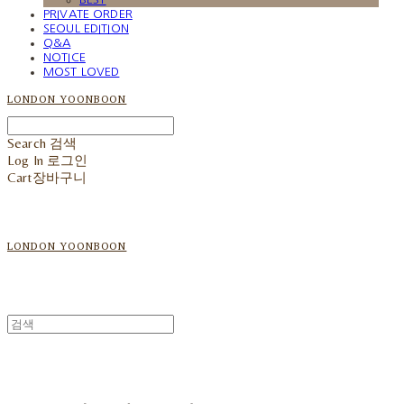
PRIVATE ORDER
SEOUL EDITION
Q&A
NOTICE
MOST LOVED
LONDON YOONBOON
Search
검색
Log In
로그인
Cart
장바구니
LONDON YOONBOON