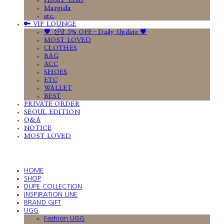
HIGH-END
Margiela
etc.
🔑 VIP LOUNGE
🤎 신상 5% OFF · Daily Update 🤎
MOST LOVED
CLOTHES
BAG
ACC
SHOES
ETC
WALLET
BEST
PRIVATE ORDER
SEOUL EDITION
Q&A
NOTICE
MOST LOVED
HOME
SHOP
DUPE COLLECTION
INSPIRATION LINE
BRAND GIFT
UGG
Fashion UGG