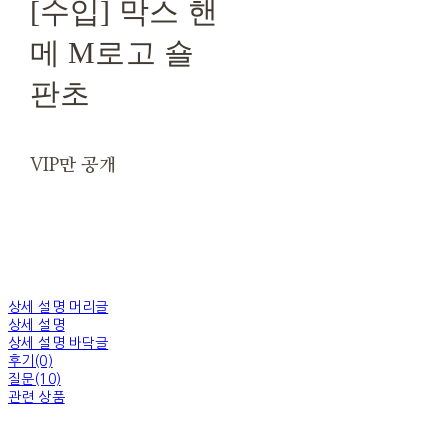
[수입] 막스 핸
메 M로고 숄
판초
VIP만 공개
상세 설명 머리글
상세 설명
상세 설명 바닥글
후기(0)
질문(10)
관련 상품