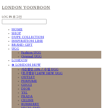
LONDON YOONBOON
LOG IN
로그인
HOME
SHOP
DUPE COLLECTION
INSPIRATION LINE
BRAND GIFT
UGG
Fashion UGG
Original UGG
LONDON
✈️ LONDON NOW
시즌할인 10% / 수입 UGG
[호주발송] 24FW NEW UGG
OUTLET
PERFUME
GUCCI
DIOR
YSL
PRADA
CELINE
BURBERRY