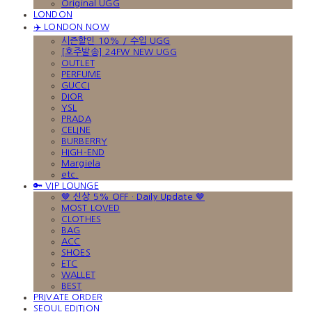
Original UGG
LONDON
✈️ LONDON NOW
시즌할인 10% / 수입 UGG
[호주발송] 24FW NEW UGG
OUTLET
PERFUME
GUCCI
DIOR
YSL
PRADA
CELINE
BURBERRY
HIGH-END
Margiela
etc.
🔑 VIP LOUNGE
🤎 신상 5% OFF · Daily Update 🤎
MOST LOVED
CLOTHES
BAG
ACC
SHOES
ETC
WALLET
BEST
PRIVATE ORDER
SEOUL EDITION