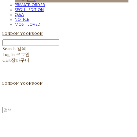
PRIVATE ORDER
SEOUL EDITION
Q&A
NOTICE
MOST LOVED
LONDON YOONBOON
Search
검색
Log In
로그인
Cart
장바구니
LONDON YOONBOON