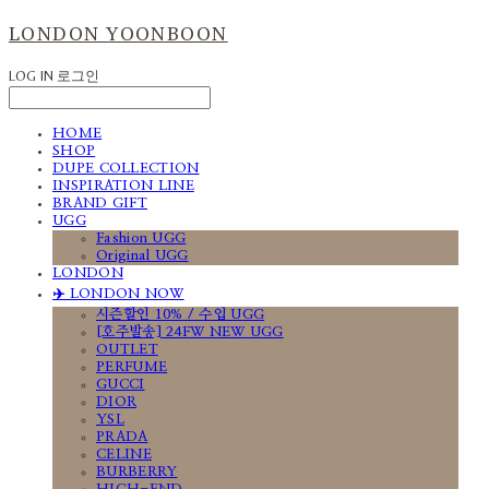
LONDON YOONBOON
LOG IN
로그인
HOME
SHOP
DUPE COLLECTION
INSPIRATION LINE
BRAND GIFT
UGG
Fashion UGG
Original UGG
LONDON
✈️ LONDON NOW
시즌할인 10% / 수입 UGG
[호주발송] 24FW NEW UGG
OUTLET
PERFUME
GUCCI
DIOR
YSL
PRADA
CELINE
BURBERRY