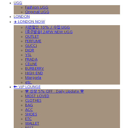
UGG
Fashion UGG
Original UGG
LONDON
✈️ LONDON NOW
시즌할인 10% / 수입 UGG
[호주발송] 24FW NEW UGG
OUTLET
PERFUME
GUCCI
DIOR
YSL
PRADA
CELINE
BURBERRY
HIGH-END
Margiela
etc.
🔑 VIP LOUNGE
🤎 신상 5% OFF · Daily Update 🤎
MOST LOVED
CLOTHES
BAG
ACC
SHOES
ETC
WALLET
BEST