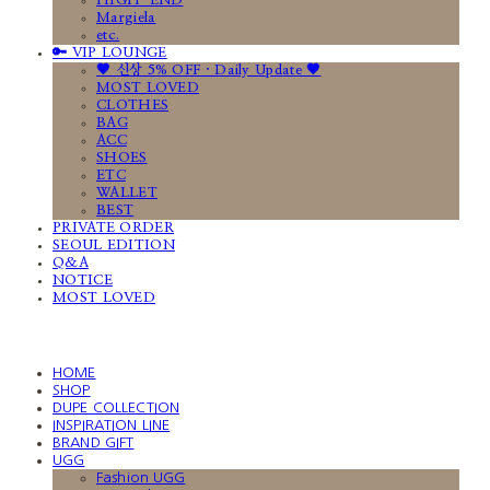
HIGH-END
Margiela
etc.
🔑 VIP LOUNGE
🤎 신상 5% OFF · Daily Update 🤎
MOST LOVED
CLOTHES
BAG
ACC
SHOES
ETC
WALLET
BEST
PRIVATE ORDER
SEOUL EDITION
Q&A
NOTICE
MOST LOVED
HOME
SHOP
DUPE COLLECTION
INSPIRATION LINE
BRAND GIFT
UGG
Fashion UGG