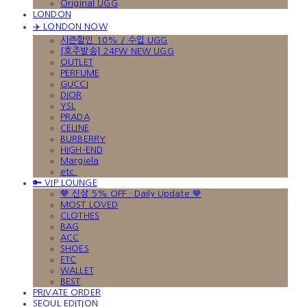
Original UGG
LONDON
✈️ LONDON NOW
시즌할인 10% / 수입 UGG
[호주발송] 24FW NEW UGG
OUTLET
PERFUME
GUCCI
DIOR
YSL
PRADA
CELINE
BURBERRY
HIGH-END
Margiela
etc.
🔑 VIP LOUNGE
🤎 신상 5% OFF · Daily Update 🤎
MOST LOVED
CLOTHES
BAG
ACC
SHOES
ETC
WALLET
BEST
PRIVATE ORDER
SEOUL EDITION