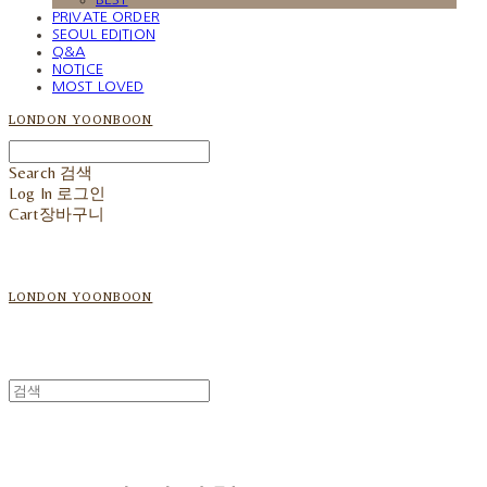
PRIVATE ORDER
SEOUL EDITION
Q&A
NOTICE
MOST LOVED
LONDON YOONBOON
Search
검색
Log In
로그인
Cart
장바구니
LONDON YOONBOON