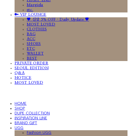
HIGH-END
Margiela
etc.
🔑 VIP LOUNGE
🤎 신상 5% OFF · Daily Update 🤎
MOST LOVED
CLOTHES
BAG
ACC
SHOES
ETC
WALLET
BEST
PRIVATE ORDER
SEOUL EDITION
Q&A
NOTICE
MOST LOVED
HOME
SHOP
DUPE COLLECTION
INSPIRATION LINE
BRAND GIFT
UGG
Fashion UGG