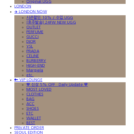
Original UGG
LONDON
✈️ LONDON NOW
시즌할인 10% / 수입 UGG
[호주발송] 24FW NEW UGG
OUTLET
PERFUME
GUCCI
DIOR
YSL
PRADA
CELINE
BURBERRY
HIGH-END
Margiela
etc.
🔑 VIP LOUNGE
🤎 신상 5% OFF · Daily Update 🤎
MOST LOVED
CLOTHES
BAG
ACC
SHOES
ETC
WALLET
BEST
PRIVATE ORDER
SEOUL EDITION