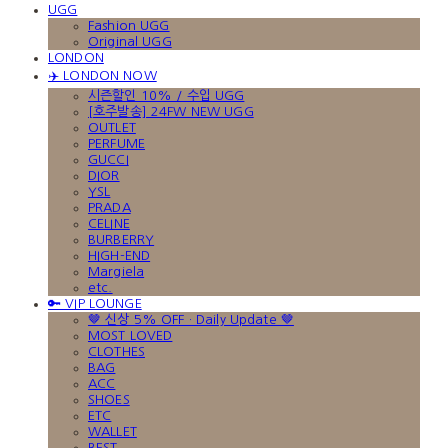
UGG
Fashion UGG
Original UGG
LONDON
✈️ LONDON NOW
시즌할인 10% / 수입 UGG
[호주발송] 24FW NEW UGG
OUTLET
PERFUME
GUCCI
DIOR
YSL
PRADA
CELINE
BURBERRY
HIGH-END
Margiela
etc.
🔑 VIP LOUNGE
🤎 신상 5% OFF · Daily Update 🤎
MOST LOVED
CLOTHES
BAG
ACC
SHOES
ETC
WALLET
BEST