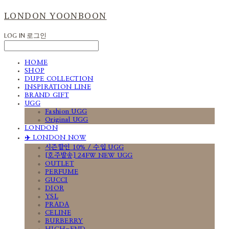
LONDON YOONBOON
LOG IN
로그인
HOME
SHOP
DUPE COLLECTION
INSPIRATION LINE
BRAND GIFT
UGG
Fashion UGG
Original UGG
LONDON
✈️ LONDON NOW
시즌할인 10% / 수입 UGG
[호주발송] 24FW NEW UGG
OUTLET
PERFUME
GUCCI
DIOR
YSL
PRADA
CELINE
BURBERRY