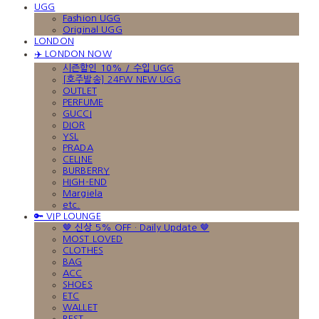
UGG
Fashion UGG
Original UGG
LONDON
✈️ LONDON NOW
시즌할인 10% / 수입 UGG
[호주발송] 24FW NEW UGG
OUTLET
PERFUME
GUCCI
DIOR
YSL
PRADA
CELINE
BURBERRY
HIGH-END
Margiela
etc.
🔑 VIP LOUNGE
🤎 신상 5% OFF · Daily Update 🤎
MOST LOVED
CLOTHES
BAG
ACC
SHOES
ETC
WALLET
BEST