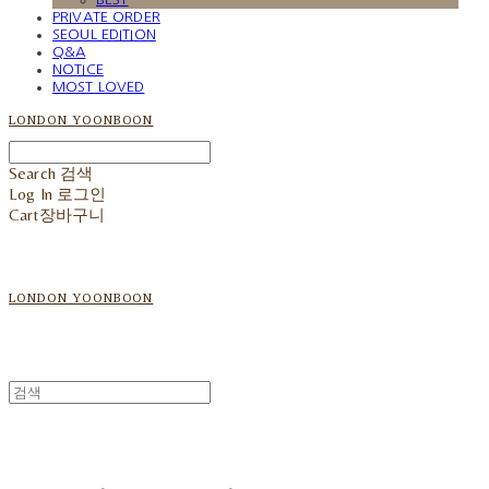
PRIVATE ORDER
SEOUL EDITION
Q&A
NOTICE
MOST LOVED
LONDON YOONBOON
Search
검색
Log In
로그인
Cart
장바구니
LONDON YOONBOON