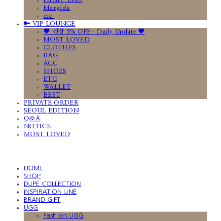
HIGH-END
Margiela
etc.
🔑 VIP LOUNGE
🤎 신상 5% OFF · Daily Update 🤎
MOST LOVED
CLOTHES
BAG
ACC
SHOES
ETC
WALLET
BEST
PRIVATE ORDER
SEOUL EDITION
Q&A
NOTICE
MOST LOVED
HOME
SHOP
DUPE COLLECTION
INSPIRATION LINE
BRAND GIFT
UGG
Fashion UGG