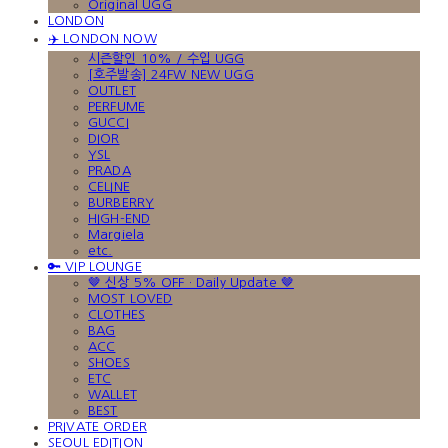
Original UGG
LONDON
✈️ LONDON NOW
시즌할인 10% / 수입 UGG
[호주발송] 24FW NEW UGG
OUTLET
PERFUME
GUCCI
DIOR
YSL
PRADA
CELINE
BURBERRY
HIGH-END
Margiela
etc.
🔑 VIP LOUNGE
🤎 신상 5% OFF · Daily Update 🤎
MOST LOVED
CLOTHES
BAG
ACC
SHOES
ETC
WALLET
BEST
PRIVATE ORDER
SEOUL EDITION