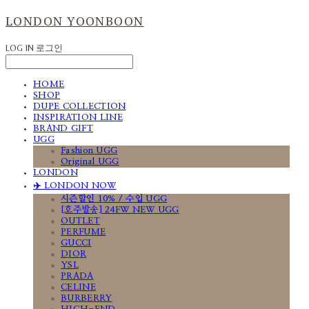
LONDON YOONBOON
LOG IN
로그인
HOME
SHOP
DUPE COLLECTION
INSPIRATION LINE
BRAND GIFT
UGG
Fashion UGG
Original UGG
LONDON
✈️ LONDON NOW
시즌할인 10% / 수입 UGG
[호주발송] 24FW NEW UGG
OUTLET
PERFUME
GUCCI
DIOR
YSL
PRADA
CELINE
BURBERRY