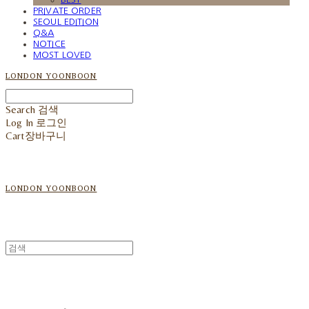
PRIVATE ORDER
SEOUL EDITION
Q&A
NOTICE
MOST LOVED
LONDON YOONBOON
Search
검색
Log In
로그인
Cart
장바구니
LONDON YOONBOON