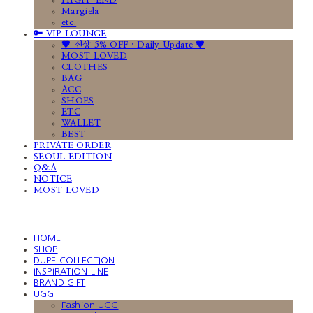
HIGH-END
Margiela
etc.
🔑 VIP LOUNGE
🤎 신상 5% OFF · Daily Update 🤎
MOST LOVED
CLOTHES
BAG
ACC
SHOES
ETC
WALLET
BEST
PRIVATE ORDER
SEOUL EDITION
Q&A
NOTICE
MOST LOVED
HOME
SHOP
DUPE COLLECTION
INSPIRATION LINE
BRAND GIFT
UGG
Fashion UGG