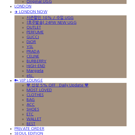
Original UGG
LONDON
✈️ LONDON NOW
시즌할인 10% / 수입 UGG
[호주발송] 24FW NEW UGG
OUTLET
PERFUME
GUCCI
DIOR
YSL
PRADA
CELINE
BURBERRY
HIGH-END
Margiela
etc.
🔑 VIP LOUNGE
🤎 신상 5% OFF · Daily Update 🤎
MOST LOVED
CLOTHES
BAG
ACC
SHOES
ETC
WALLET
BEST
PRIVATE ORDER
SEOUL EDITION