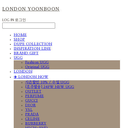
LONDON YOONBOON
LOG IN
로그인
HOME
SHOP
DUPE COLLECTION
INSPIRATION LINE
BRAND GIFT
UGG
Fashion UGG
Original UGG
LONDON
✈️ LONDON NOW
시즌할인 10% / 수입 UGG
[호주발송] 24FW NEW UGG
OUTLET
PERFUME
GUCCI
DIOR
YSL
PRADA
CELINE
BURBERRY