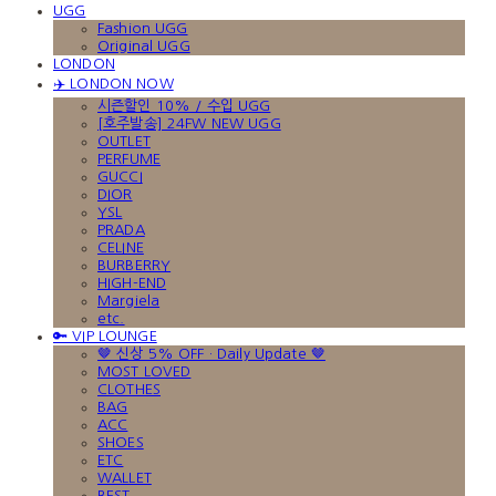
UGG
Fashion UGG
Original UGG
LONDON
✈️ LONDON NOW
시즌할인 10% / 수입 UGG
[호주발송] 24FW NEW UGG
OUTLET
PERFUME
GUCCI
DIOR
YSL
PRADA
CELINE
BURBERRY
HIGH-END
Margiela
etc.
🔑 VIP LOUNGE
🤎 신상 5% OFF · Daily Update 🤎
MOST LOVED
CLOTHES
BAG
ACC
SHOES
ETC
WALLET
BEST