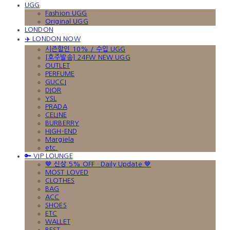
UGG
Fashion UGG
Original UGG
LONDON
✈️ LONDON NOW
시즌할인 10% / 수입 UGG
[호주발송] 24FW NEW UGG
OUTLET
PERFUME
GUCCI
DIOR
YSL
PRADA
CELINE
BURBERRY
HIGH-END
Margiela
etc.
🔑 VIP LOUNGE
🤎 신상 5% OFF · Daily Update 🤎
MOST LOVED
CLOTHES
BAG
ACC
SHOES
ETC
WALLET
BEST