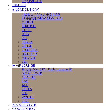
Original UGG
LONDON
✈️ LONDON NOW
시즌할인 10% / 수입 UGG
[호주발송] 24FW NEW UGG
OUTLET
PERFUME
GUCCI
DIOR
YSL
PRADA
CELINE
BURBERRY
HIGH-END
Margiela
etc.
🔑 VIP LOUNGE
🤎 신상 5% OFF · Daily Update 🤎
MOST LOVED
CLOTHES
BAG
ACC
SHOES
ETC
WALLET
BEST
PRIVATE ORDER
SEOUL EDITION