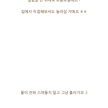
실험을 한 뒤에도 뽀송뽀송해요 !
집에서 직접해보셔도 놀라실 거에요 ㅎㅎ
물이 전혀 스며들지 않고 그냥 흘러가요 :)