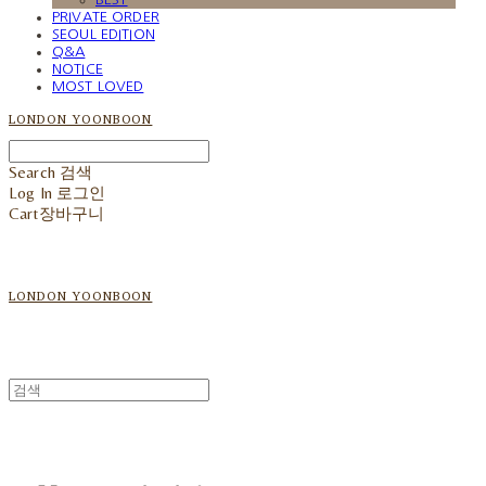
PRIVATE ORDER
SEOUL EDITION
Q&A
NOTICE
MOST LOVED
LONDON YOONBOON
Search
검색
Log In
로그인
Cart
장바구니
LONDON YOONBOON