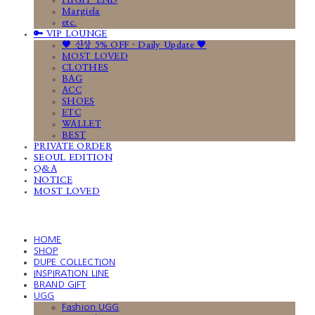
HIGH-END
Margiela
etc.
🔑 VIP LOUNGE
🤎 신상 5% OFF · Daily Update 🤎
MOST LOVED
CLOTHES
BAG
ACC
SHOES
ETC
WALLET
BEST
PRIVATE ORDER
SEOUL EDITION
Q&A
NOTICE
MOST LOVED
HOME
SHOP
DUPE COLLECTION
INSPIRATION LINE
BRAND GIFT
UGG
Fashion UGG