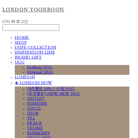
LONDON YOONBOON
LOG IN
로그인
HOME
SHOP
DUPE COLLECTION
INSPIRATION LINE
BRAND GIFT
UGG
Fashion UGG
Original UGG
LONDON
✈️ LONDON NOW
시즌할인 10% / 수입 UGG
[호주발송] 24FW NEW UGG
OUTLET
PERFUME
GUCCI
DIOR
YSL
PRADA
CELINE
BURBERRY