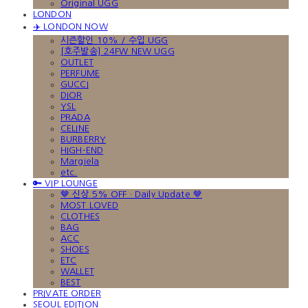
Original UGG
LONDON
✈️ LONDON NOW
시즌할인 10% / 수입 UGG
[호주발송] 24FW NEW UGG
OUTLET
PERFUME
GUCCI
DIOR
YSL
PRADA
CELINE
BURBERRY
HIGH-END
Margiela
etc.
🔑 VIP LOUNGE
🤎 신상 5% OFF · Daily Update 🤎
MOST LOVED
CLOTHES
BAG
ACC
SHOES
ETC
WALLET
BEST
PRIVATE ORDER
SEOUL EDITION