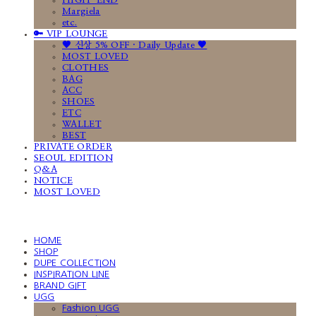
HIGH-END
Margiela
etc.
🔑 VIP LOUNGE
🤎 신상 5% OFF · Daily Update 🤎
MOST LOVED
CLOTHES
BAG
ACC
SHOES
ETC
WALLET
BEST
PRIVATE ORDER
SEOUL EDITION
Q&A
NOTICE
MOST LOVED
HOME
SHOP
DUPE COLLECTION
INSPIRATION LINE
BRAND GIFT
UGG
Fashion UGG