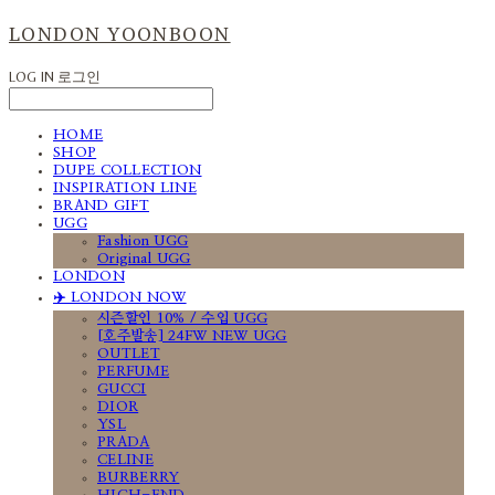
LONDON YOONBOON
LOG IN
로그인
HOME
SHOP
DUPE COLLECTION
INSPIRATION LINE
BRAND GIFT
UGG
Fashion UGG
Original UGG
LONDON
✈️ LONDON NOW
시즌할인 10% / 수입 UGG
[호주발송] 24FW NEW UGG
OUTLET
PERFUME
GUCCI
DIOR
YSL
PRADA
CELINE
BURBERRY