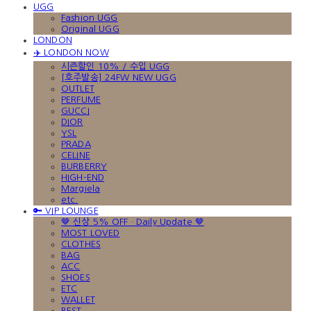
UGG
Fashion UGG
Original UGG
LONDON
✈️ LONDON NOW
시즌할인 10% / 수입 UGG
[호주발송] 24FW NEW UGG
OUTLET
PERFUME
GUCCI
DIOR
YSL
PRADA
CELINE
BURBERRY
HIGH-END
Margiela
etc.
🔑 VIP LOUNGE
🤎 신상 5% OFF · Daily Update 🤎
MOST LOVED
CLOTHES
BAG
ACC
SHOES
ETC
WALLET
BEST