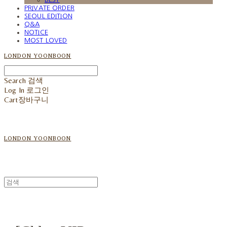
PRIVATE ORDER
SEOUL EDITION
Q&A
NOTICE
MOST LOVED
LONDON YOONBOON
Search
검색
Log In
로그인
Cart
장바구니
LONDON YOONBOON