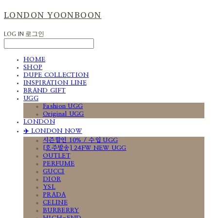
LONDON YOONBOON
LOG IN
로그인
HOME
SHOP
DUPE COLLECTION
INSPIRATION LINE
BRAND GIFT
UGG
Fashion UGG
Original UGG
LONDON
✈️ LONDON NOW
시즌할인 10% / 수입 UGG
[호주발송] 24FW NEW UGG
OUTLET
PERFUME
GUCCI
DIOR
YSL
PRADA
CELINE
BURBERRY