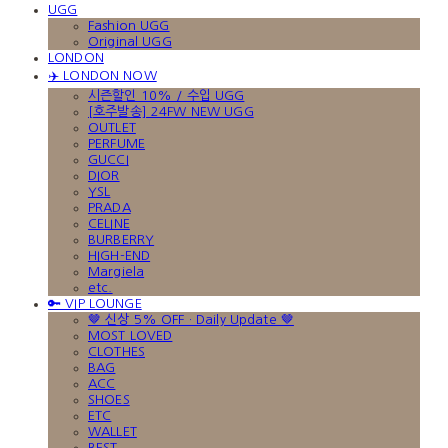
UGG
Fashion UGG
Original UGG
LONDON
✈️ LONDON NOW
시즌할인 10% / 수입 UGG
[호주발송] 24FW NEW UGG
OUTLET
PERFUME
GUCCI
DIOR
YSL
PRADA
CELINE
BURBERRY
HIGH-END
Margiela
etc.
🔑 VIP LOUNGE
🤎 신상 5% OFF · Daily Update 🤎
MOST LOVED
CLOTHES
BAG
ACC
SHOES
ETC
WALLET
BEST