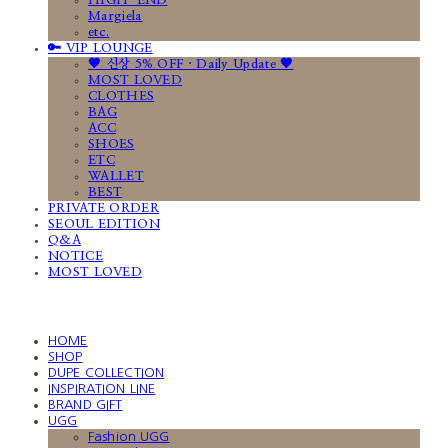
HIGH-END
Margiela
etc.
🔑 VIP LOUNGE
🤎 신상 5% OFF · Daily Update 🤎
MOST LOVED
CLOTHES
BAG
ACC
SHOES
ETC
WALLET
BEST
PRIVATE ORDER
SEOUL EDITION
Q&A
NOTICE
MOST LOVED
HOME
SHOP
DUPE COLLECTION
INSPIRATION LINE
BRAND GIFT
UGG
Fashion UGG