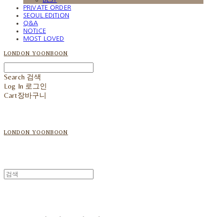
PRIVATE ORDER
SEOUL EDITION
Q&A
NOTICE
MOST LOVED
LONDON YOONBOON
Search
검색
Log In
로그인
Cart
장바구니
LONDON YOONBOON