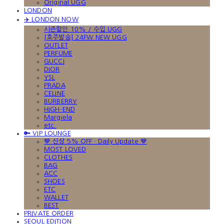
Original UGG
LONDON
✈️ LONDON NOW
시즌할인 10% / 수입 UGG
[호주발송] 24FW NEW UGG
OUTLET
PERFUME
GUCCI
DIOR
YSL
PRADA
CELINE
BURBERRY
HIGH-END
Margiela
etc.
🔑 VIP LOUNGE
🤎 신상 5% OFF · Daily Update 🤎
MOST LOVED
CLOTHES
BAG
ACC
SHOES
ETC
WALLET
BEST
PRIVATE ORDER
SEOUL EDITION