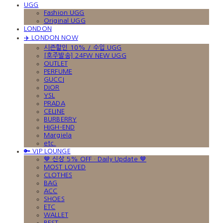
UGG
Fashion UGG
Original UGG
LONDON
✈️ LONDON NOW
시즌할인 10% / 수입 UGG
[호주발송] 24FW NEW UGG
OUTLET
PERFUME
GUCCI
DIOR
YSL
PRADA
CELINE
BURBERRY
HIGH-END
Margiela
etc.
🔑 VIP LOUNGE
🤎 신상 5% OFF · Daily Update 🤎
MOST LOVED
CLOTHES
BAG
ACC
SHOES
ETC
WALLET
BEST