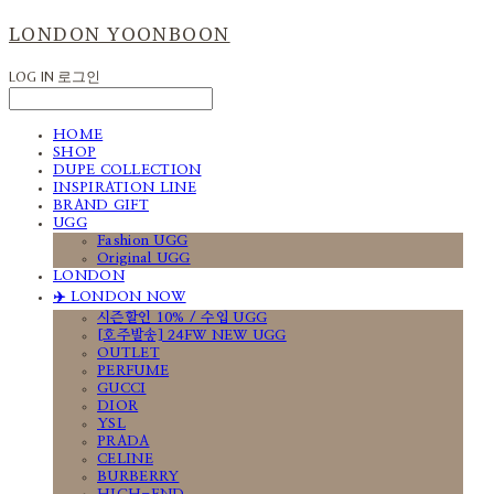
LONDON YOONBOON
LOG IN
로그인
HOME
SHOP
DUPE COLLECTION
INSPIRATION LINE
BRAND GIFT
UGG
Fashion UGG
Original UGG
LONDON
✈️ LONDON NOW
시즌할인 10% / 수입 UGG
[호주발송] 24FW NEW UGG
OUTLET
PERFUME
GUCCI
DIOR
YSL
PRADA
CELINE
BURBERRY