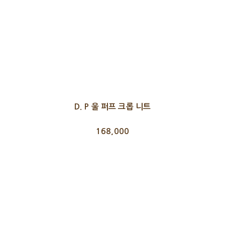
D. P 울 퍼프 크롭 니트
168,000