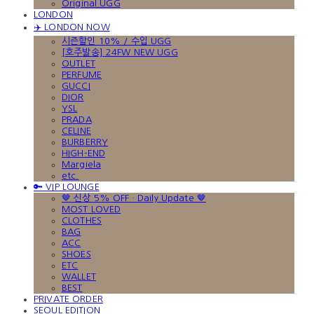
Original UGG
LONDON
✈️ LONDON NOW
시즌할인 10% / 수입 UGG
[호주발송] 24FW NEW UGG
OUTLET
PERFUME
GUCCI
DIOR
YSL
PRADA
CELINE
BURBERRY
HIGH-END
Margiela
etc.
🔑 VIP LOUNGE
🤎 신상 5% OFF · Daily Update 🤎
MOST LOVED
CLOTHES
BAG
ACC
SHOES
ETC
WALLET
BEST
PRIVATE ORDER
SEOUL EDITION