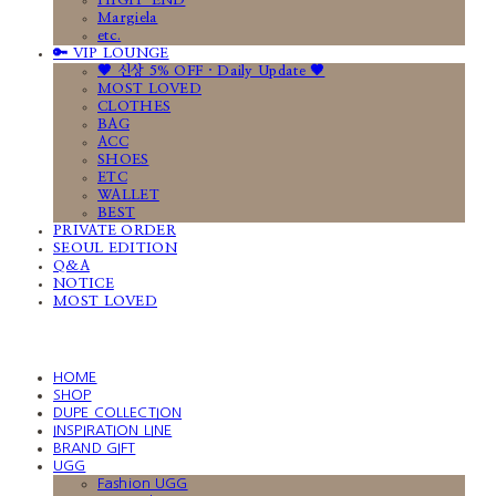
HIGH-END
Margiela
etc.
🔑 VIP LOUNGE
🤎 신상 5% OFF · Daily Update 🤎
MOST LOVED
CLOTHES
BAG
ACC
SHOES
ETC
WALLET
BEST
PRIVATE ORDER
SEOUL EDITION
Q&A
NOTICE
MOST LOVED
HOME
SHOP
DUPE COLLECTION
INSPIRATION LINE
BRAND GIFT
UGG
Fashion UGG