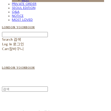
PRIVATE ORDER
SEOUL EDITION
Q&A
NOTICE
MOST LOVED
LONDON YOONBOON
Search
검색
Log In
로그인
Cart
장바구니
LONDON YOONBOON