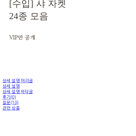
[수입] 샤 자켓
24종 모음
VIP만 공개
상세 설명 머리글
상세 설명
상세 설명 바닥글
후기(0)
질문(10)
관련 상품