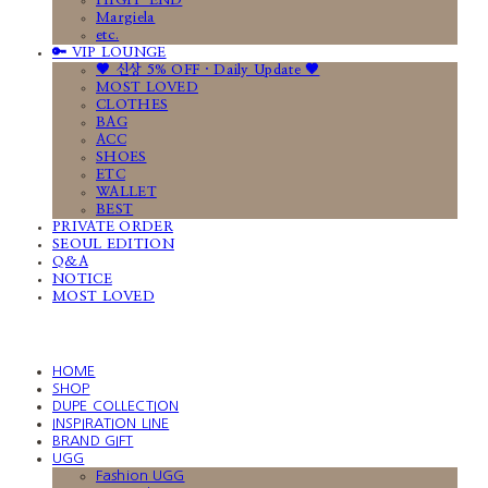
HIGH-END
Margiela
etc.
🔑 VIP LOUNGE
🤎 신상 5% OFF · Daily Update 🤎
MOST LOVED
CLOTHES
BAG
ACC
SHOES
ETC
WALLET
BEST
PRIVATE ORDER
SEOUL EDITION
Q&A
NOTICE
MOST LOVED
HOME
SHOP
DUPE COLLECTION
INSPIRATION LINE
BRAND GIFT
UGG
Fashion UGG