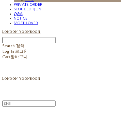
PRIVATE ORDER
SEOUL EDITION
Q&A
NOTICE
MOST LOVED
LONDON YOONBOON
Search
검색
Log In
로그인
Cart
장바구니
LONDON YOONBOON