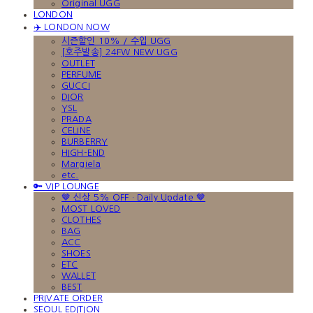
Original UGG
LONDON
✈️ LONDON NOW
시즌할인 10% / 수입 UGG
[호주발송] 24FW NEW UGG
OUTLET
PERFUME
GUCCI
DIOR
YSL
PRADA
CELINE
BURBERRY
HIGH-END
Margiela
etc.
🔑 VIP LOUNGE
🤎 신상 5% OFF · Daily Update 🤎
MOST LOVED
CLOTHES
BAG
ACC
SHOES
ETC
WALLET
BEST
PRIVATE ORDER
SEOUL EDITION