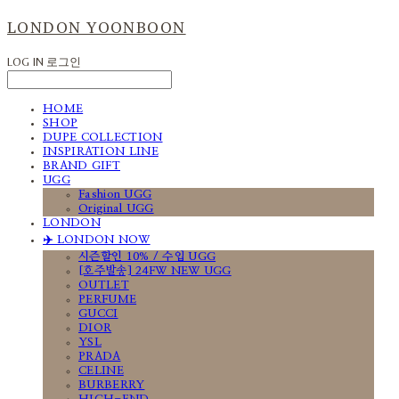
LONDON YOONBOON
LOG IN
로그인
HOME
SHOP
DUPE COLLECTION
INSPIRATION LINE
BRAND GIFT
UGG
Fashion UGG
Original UGG
LONDON
✈️ LONDON NOW
시즌할인 10% / 수입 UGG
[호주발송] 24FW NEW UGG
OUTLET
PERFUME
GUCCI
DIOR
YSL
PRADA
CELINE
BURBERRY