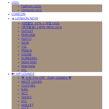
UGG
Fashion UGG
Original UGG
LONDON
✈️ LONDON NOW
시즌할인 10% / 수입 UGG
[호주발송] 24FW NEW UGG
OUTLET
PERFUME
GUCCI
DIOR
YSL
PRADA
CELINE
BURBERRY
HIGH-END
Margiela
etc.
🔑 VIP LOUNGE
🤎 신상 5% OFF · Daily Update 🤎
MOST LOVED
CLOTHES
BAG
ACC
SHOES
ETC
WALLET
BEST