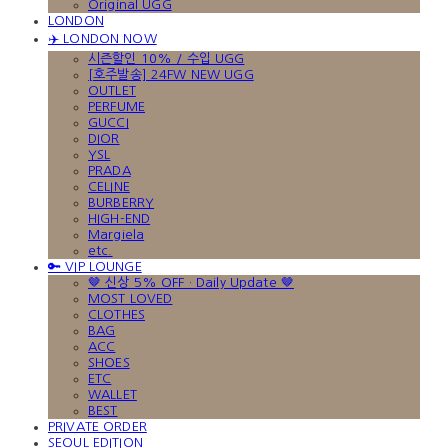
Original UGG
LONDON
✈️ LONDON NOW
시즌할인 10% / 수입 UGG
[호주발송] 24FW NEW UGG
OUTLET
PERFUME
GUCCI
DIOR
YSL
PRADA
CELINE
BURBERRY
HIGH-END
Margiela
etc.
🔑 VIP LOUNGE
🤎 신상 5% OFF · Daily Update 🤎
MOST LOVED
CLOTHES
BAG
ACC
SHOES
ETC
WALLET
BEST
PRIVATE ORDER
SEOUL EDITION