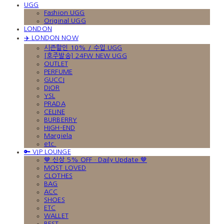
UGG
Fashion UGG
Original UGG
LONDON
✈️ LONDON NOW
시즌할인 10% / 수입 UGG
[호주발송] 24FW NEW UGG
OUTLET
PERFUME
GUCCI
DIOR
YSL
PRADA
CELINE
BURBERRY
HIGH-END
Margiela
etc.
🔑 VIP LOUNGE
🤎 신상 5% OFF · Daily Update 🤎
MOST LOVED
CLOTHES
BAG
ACC
SHOES
ETC
WALLET
BEST