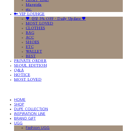
HIGH-END
Margiela
etc.
🔑 VIP LOUNGE
🤎 신상 5% OFF · Daily Update 🤎
MOST LOVED
CLOTHES
BAG
ACC
SHOES
ETC
WALLET
BEST
PRIVATE ORDER
SEOUL EDITION
Q&A
NOTICE
MOST LOVED
HOME
SHOP
DUPE COLLECTION
INSPIRATION LINE
BRAND GIFT
UGG
Fashion UGG