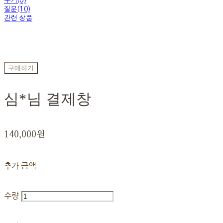
후기(0)
질문(10)
관련 상품
구매하기
심*님 결제창
140,000원
추가 금액
수량