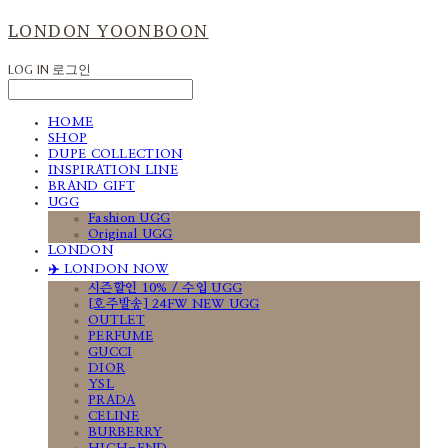
LONDON YOONBOON
LOG IN
로그인
HOME
SHOP
DUPE COLLECTION
INSPIRATION LINE
BRAND GIFT
UGG
Fashion UGG
Original UGG
LONDON
✈️ LONDON NOW
시즌할인 10% / 수입 UGG
[호주발송] 24FW NEW UGG
OUTLET
PERFUME
GUCCI
DIOR
YSL
PRADA
CELINE
BURBERRY