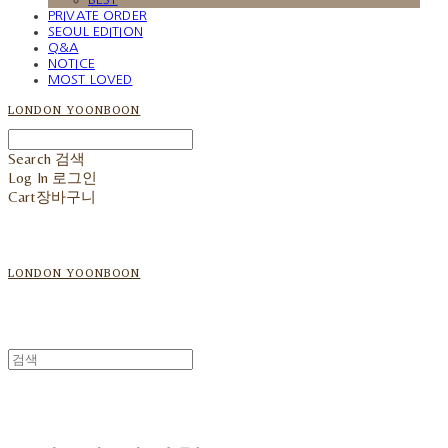
PRIVATE ORDER
SEOUL EDITION
Q&A
NOTICE
MOST LOVED
LONDON YOONBOON
Search
검색
Log In
로그인
Cart
장바구니
LONDON YOONBOON