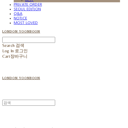
PRIVATE ORDER
SEOUL EDITION
Q&A
NOTICE
MOST LOVED
LONDON YOONBOON
Search
검색
Log In
로그인
Cart
장바구니
LONDON YOONBOON