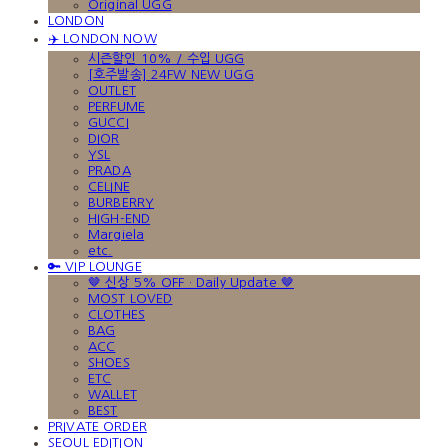
Original UGG
LONDON
✈️ LONDON NOW
시즌할인 10% / 수입 UGG
[호주발송] 24FW NEW UGG
OUTLET
PERFUME
GUCCI
DIOR
YSL
PRADA
CELINE
BURBERRY
HIGH-END
Margiela
etc.
🔑 VIP LOUNGE
🤎 신상 5% OFF · Daily Update 🤎
MOST LOVED
CLOTHES
BAG
ACC
SHOES
ETC
WALLET
BEST
PRIVATE ORDER
SEOUL EDITION