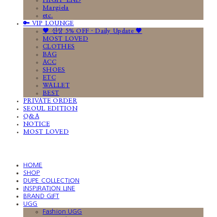
HIGH-END
Margiela
etc.
🔑 VIP LOUNGE
🤎 신상 5% OFF · Daily Update 🤎
MOST LOVED
CLOTHES
BAG
ACC
SHOES
ETC
WALLET
BEST
PRIVATE ORDER
SEOUL EDITION
Q&A
NOTICE
MOST LOVED
HOME
SHOP
DUPE COLLECTION
INSPIRATION LINE
BRAND GIFT
UGG
Fashion UGG