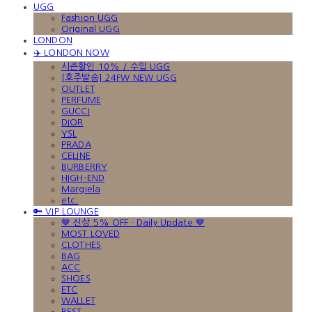
UGG
Fashion UGG
Original UGG
LONDON
✈️ LONDON NOW
시즌할인 10% / 수입 UGG
[호주발송] 24FW NEW UGG
OUTLET
PERFUME
GUCCI
DIOR
YSL
PRADA
CELINE
BURBERRY
HIGH-END
Margiela
etc.
🔑 VIP LOUNGE
🤎 신상 5% OFF · Daily Update 🤎
MOST LOVED
CLOTHES
BAG
ACC
SHOES
ETC
WALLET
BEST