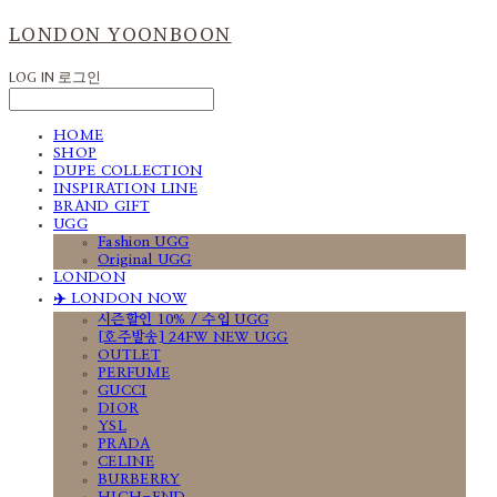
LONDON YOONBOON
LOG IN
로그인
HOME
SHOP
DUPE COLLECTION
INSPIRATION LINE
BRAND GIFT
UGG
Fashion UGG
Original UGG
LONDON
✈️ LONDON NOW
시즌할인 10% / 수입 UGG
[호주발송] 24FW NEW UGG
OUTLET
PERFUME
GUCCI
DIOR
YSL
PRADA
CELINE
BURBERRY