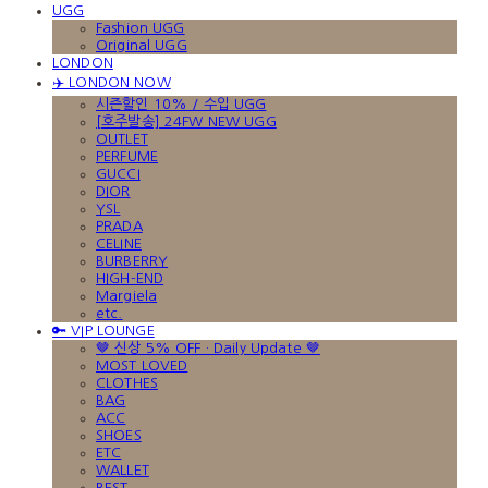
UGG
Fashion UGG
Original UGG
LONDON
✈️ LONDON NOW
시즌할인 10% / 수입 UGG
[호주발송] 24FW NEW UGG
OUTLET
PERFUME
GUCCI
DIOR
YSL
PRADA
CELINE
BURBERRY
HIGH-END
Margiela
etc.
🔑 VIP LOUNGE
🤎 신상 5% OFF · Daily Update 🤎
MOST LOVED
CLOTHES
BAG
ACC
SHOES
ETC
WALLET
BEST