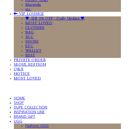
HIGH-END
Margiela
etc.
🔑 VIP LOUNGE
🤎 신상 5% OFF · Daily Update 🤎
MOST LOVED
CLOTHES
BAG
ACC
SHOES
ETC
WALLET
BEST
PRIVATE ORDER
SEOUL EDITION
Q&A
NOTICE
MOST LOVED
HOME
SHOP
DUPE COLLECTION
INSPIRATION LINE
BRAND GIFT
UGG
Fashion UGG