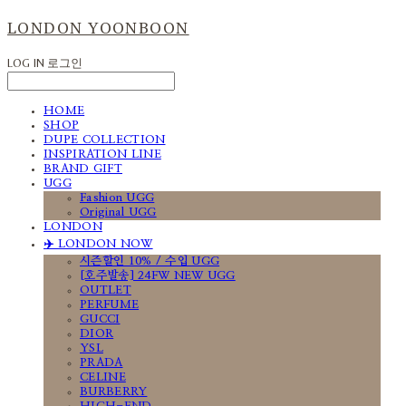
LONDON YOONBOON
LOG IN
로그인
HOME
SHOP
DUPE COLLECTION
INSPIRATION LINE
BRAND GIFT
UGG
Fashion UGG
Original UGG
LONDON
✈️ LONDON NOW
시즌할인 10% / 수입 UGG
[호주발송] 24FW NEW UGG
OUTLET
PERFUME
GUCCI
DIOR
YSL
PRADA
CELINE
BURBERRY