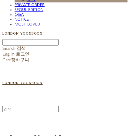
PRIVATE ORDER
SEOUL EDITION
Q&A
NOTICE
MOST LOVED
LONDON YOONBOON
Search
검색
Log In
로그인
Cart
장바구니
LONDON YOONBOON