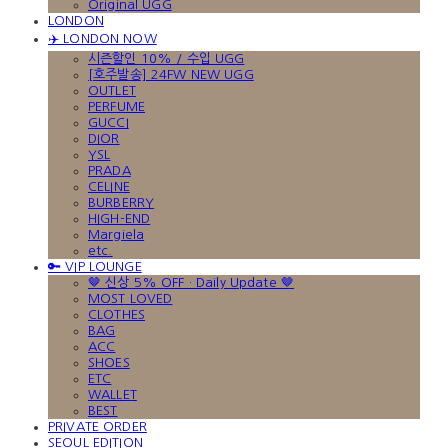
Original UGG
LONDON
✈️ LONDON NOW
시즌할인 10% / 수입 UGG
[호주발송] 24FW NEW UGG
OUTLET
PERFUME
GUCCI
DIOR
YSL
PRADA
CELINE
BURBERRY
HIGH-END
Margiela
etc.
🔑 VIP LOUNGE
🤎 신상 5% OFF · Daily Update 🤎
MOST LOVED
CLOTHES
BAG
ACC
SHOES
ETC
WALLET
BEST
PRIVATE ORDER
SEOUL EDITION