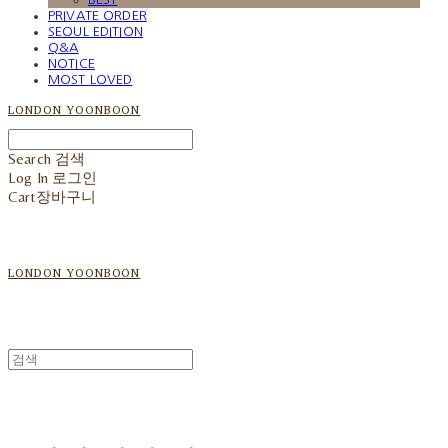
PRIVATE ORDER
SEOUL EDITION
Q&A
NOTICE
MOST LOVED
LONDON YOONBOON
Search
검색
Log In
로그인
Cart
장바구니
LONDON YOONBOON