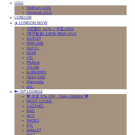
UGG
Fashion UGG
Original UGG
LONDON
✈️ LONDON NOW
시즌할인 10% / 수입 UGG
[호주발송] 24FW NEW UGG
OUTLET
PERFUME
GUCCI
DIOR
YSL
PRADA
CELINE
BURBERRY
HIGH-END
Margiela
etc.
🔑 VIP LOUNGE
🤎 신상 5% OFF · Daily Update 🤎
MOST LOVED
CLOTHES
BAG
ACC
SHOES
ETC
WALLET
BEST