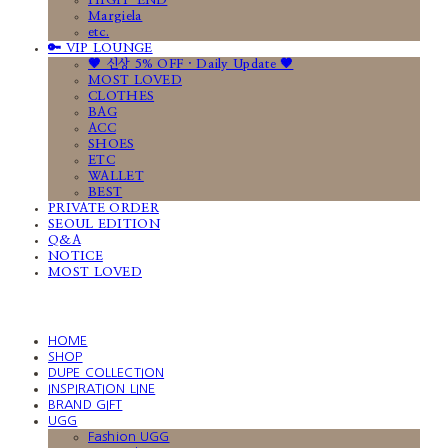
HIGH-END
Margiela
etc.
🔑 VIP LOUNGE
🤎 신상 5% OFF · Daily Update 🤎
MOST LOVED
CLOTHES
BAG
ACC
SHOES
ETC
WALLET
BEST
PRIVATE ORDER
SEOUL EDITION
Q&A
NOTICE
MOST LOVED
HOME
SHOP
DUPE COLLECTION
INSPIRATION LINE
BRAND GIFT
UGG
Fashion UGG