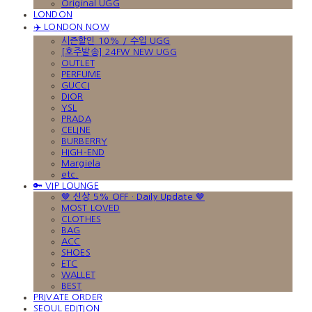
Original UGG
LONDON
✈️ LONDON NOW
시즌할인 10% / 수입 UGG
[호주발송] 24FW NEW UGG
OUTLET
PERFUME
GUCCI
DIOR
YSL
PRADA
CELINE
BURBERRY
HIGH-END
Margiela
etc.
🔑 VIP LOUNGE
🤎 신상 5% OFF · Daily Update 🤎
MOST LOVED
CLOTHES
BAG
ACC
SHOES
ETC
WALLET
BEST
PRIVATE ORDER
SEOUL EDITION