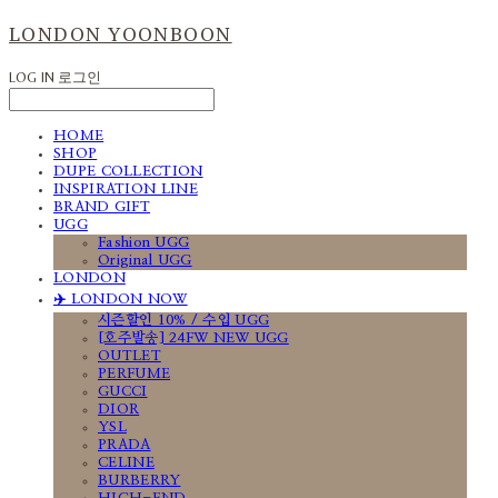
LONDON YOONBOON
LOG IN
로그인
HOME
SHOP
DUPE COLLECTION
INSPIRATION LINE
BRAND GIFT
UGG
Fashion UGG
Original UGG
LONDON
✈️ LONDON NOW
시즌할인 10% / 수입 UGG
[호주발송] 24FW NEW UGG
OUTLET
PERFUME
GUCCI
DIOR
YSL
PRADA
CELINE
BURBERRY