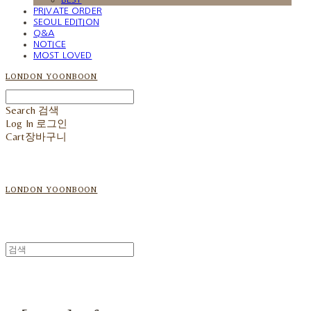
PRIVATE ORDER
SEOUL EDITION
Q&A
NOTICE
MOST LOVED
LONDON YOONBOON
Search
검색
Log In
로그인
Cart
장바구니
LONDON YOONBOON