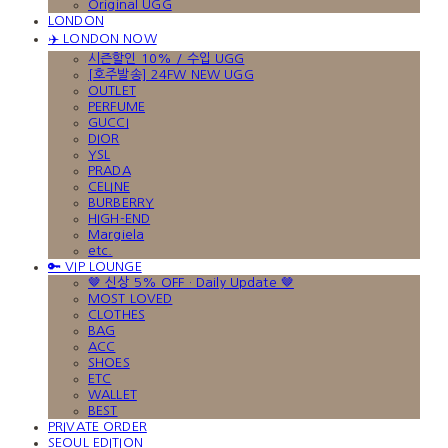
Original UGG
LONDON
✈️ LONDON NOW
시즌할인 10% / 수입 UGG
[호주발송] 24FW NEW UGG
OUTLET
PERFUME
GUCCI
DIOR
YSL
PRADA
CELINE
BURBERRY
HIGH-END
Margiela
etc.
🔑 VIP LOUNGE
🤎 신상 5% OFF · Daily Update 🤎
MOST LOVED
CLOTHES
BAG
ACC
SHOES
ETC
WALLET
BEST
PRIVATE ORDER
SEOUL EDITION