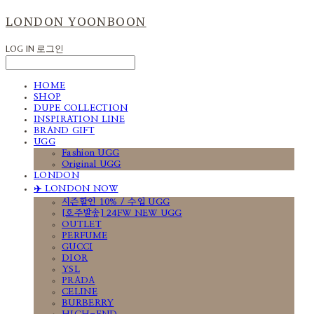
LONDON YOONBOON
LOG IN
로그인
HOME
SHOP
DUPE COLLECTION
INSPIRATION LINE
BRAND GIFT
UGG
Fashion UGG
Original UGG
LONDON
✈️ LONDON NOW
시즌할인 10% / 수입 UGG
[호주발송] 24FW NEW UGG
OUTLET
PERFUME
GUCCI
DIOR
YSL
PRADA
CELINE
BURBERRY