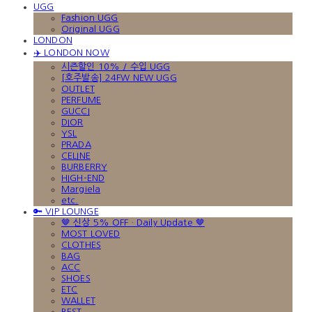
UGG
Fashion UGG
Original UGG
LONDON
✈️ LONDON NOW
시즌할인 10% / 수입 UGG
[호주발송] 24FW NEW UGG
OUTLET
PERFUME
GUCCI
DIOR
YSL
PRADA
CELINE
BURBERRY
HIGH-END
Margiela
etc.
🔑 VIP LOUNGE
🤎 신상 5% OFF · Daily Update 🤎
MOST LOVED
CLOTHES
BAG
ACC
SHOES
ETC
WALLET
BEST