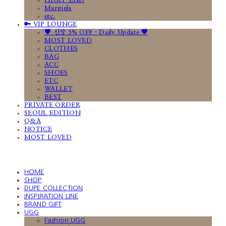
HIGH-END
Margiela
etc.
🔑 VIP LOUNGE
🤎 신상 5% OFF · Daily Update 🤎
MOST LOVED
CLOTHES
BAG
ACC
SHOES
ETC
WALLET
BEST
PRIVATE ORDER
SEOUL EDITION
Q&A
NOTICE
MOST LOVED
HOME
SHOP
DUPE COLLECTION
INSPIRATION LINE
BRAND GIFT
UGG
Fashion UGG