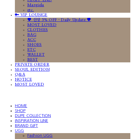
HIGH-END
Margiela
etc.
🔑 VIP LOUNGE
🤎 신상 5% OFF · Daily Update 🤎
MOST LOVED
CLOTHES
BAG
ACC
SHOES
ETC
WALLET
BEST
PRIVATE ORDER
SEOUL EDITION
Q&A
NOTICE
MOST LOVED
HOME
SHOP
DUPE COLLECTION
INSPIRATION LINE
BRAND GIFT
UGG
Fashion UGG