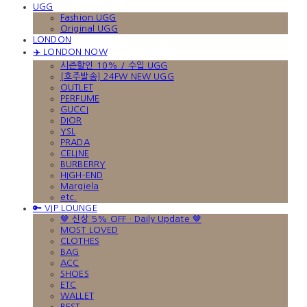
UGG
Fashion UGG
Original UGG
LONDON
✈️ LONDON NOW
시즌할인 10% / 수입 UGG
[호주발송] 24FW NEW UGG
OUTLET
PERFUME
GUCCI
DIOR
YSL
PRADA
CELINE
BURBERRY
HIGH-END
Margiela
etc.
🔑 VIP LOUNGE
🤎 신상 5% OFF · Daily Update 🤎
MOST LOVED
CLOTHES
BAG
ACC
SHOES
ETC
WALLET
BEST