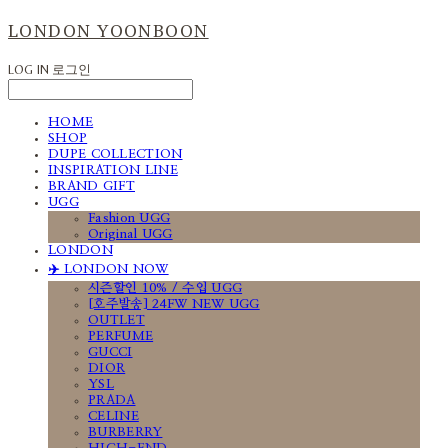
LONDON YOONBOON
LOG IN
로그인
HOME
SHOP
DUPE COLLECTION
INSPIRATION LINE
BRAND GIFT
UGG
Fashion UGG
Original UGG
LONDON
✈️ LONDON NOW
시즌할인 10% / 수입 UGG
[호주발송] 24FW NEW UGG
OUTLET
PERFUME
GUCCI
DIOR
YSL
PRADA
CELINE
BURBERRY