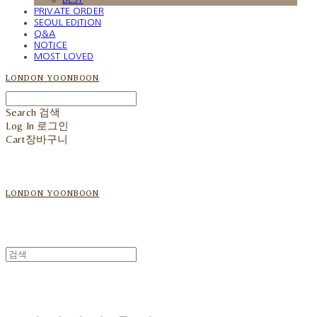
PRIVATE ORDER
SEOUL EDITION
Q&A
NOTICE
MOST LOVED
LONDON YOONBOON
Search
검색
Log In
로그인
Cart
장바구니
LONDON YOONBOON