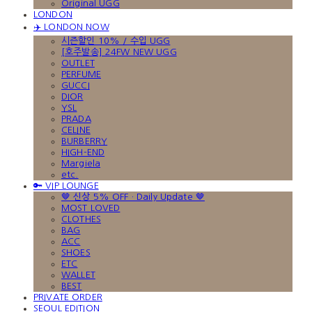
Original UGG
LONDON
✈️ LONDON NOW
시즌할인 10% / 수입 UGG
[호주발송] 24FW NEW UGG
OUTLET
PERFUME
GUCCI
DIOR
YSL
PRADA
CELINE
BURBERRY
HIGH-END
Margiela
etc.
🔑 VIP LOUNGE
🤎 신상 5% OFF · Daily Update 🤎
MOST LOVED
CLOTHES
BAG
ACC
SHOES
ETC
WALLET
BEST
PRIVATE ORDER
SEOUL EDITION