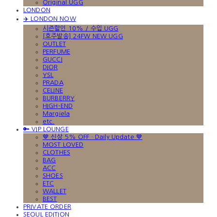
Original UGG
LONDON
✈️ LONDON NOW
시즌할인 10% / 수입 UGG
[호주발송] 24FW NEW UGG
OUTLET
PERFUME
GUCCI
DIOR
YSL
PRADA
CELINE
BURBERRY
HIGH-END
Margiela
etc.
🔑 VIP LOUNGE
🤎 신상 5% OFF · Daily Update 🤎
MOST LOVED
CLOTHES
BAG
ACC
SHOES
ETC
WALLET
BEST
PRIVATE ORDER
SEOUL EDITION