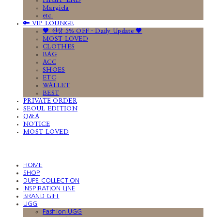
HIGH-END
Margiela
etc.
🔑 VIP LOUNGE
🤎 신상 5% OFF · Daily Update 🤎
MOST LOVED
CLOTHES
BAG
ACC
SHOES
ETC
WALLET
BEST
PRIVATE ORDER
SEOUL EDITION
Q&A
NOTICE
MOST LOVED
HOME
SHOP
DUPE COLLECTION
INSPIRATION LINE
BRAND GIFT
UGG
Fashion UGG