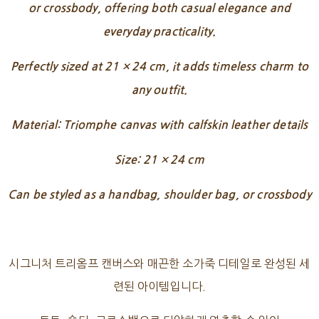
or crossbody, offering both casual elegance and
everyday practicality.
Perfectly sized at 21 × 24 cm, it adds timeless charm to
any outfit.
Material: Triomphe canvas with calfskin leather details
Size: 21 × 24 cm
Can be styled as a handbag, shoulder bag, or crossbody
시그니처 트리옴프 캔버스와 매끈한 소가죽 디테일로 완성된 세
련된 아이템입니다.