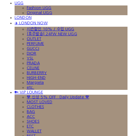
UGG
Fashion UGG
Original UGG
LONDON
✈️ LONDON NOW
시즌할인 10% / 수입 UGG
[호주발송] 24FW NEW UGG
OUTLET
PERFUME
GUCCI
DIOR
YSL
PRADA
CELINE
BURBERRY
HIGH-END
Margiela
etc.
🔑 VIP LOUNGE
🤎 신상 5% OFF · Daily Update 🤎
MOST LOVED
CLOTHES
BAG
ACC
SHOES
ETC
WALLET
BEST