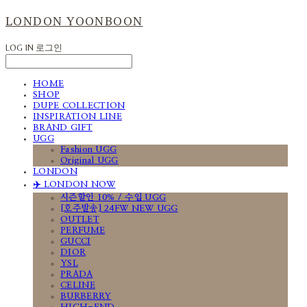
LONDON YOONBOON
LOG IN
로그인
HOME
SHOP
DUPE COLLECTION
INSPIRATION LINE
BRAND GIFT
UGG
Fashion UGG
Original UGG
LONDON
✈️ LONDON NOW
시즌할인 10% / 수입 UGG
[호주발송] 24FW NEW UGG
OUTLET
PERFUME
GUCCI
DIOR
YSL
PRADA
CELINE
BURBERRY