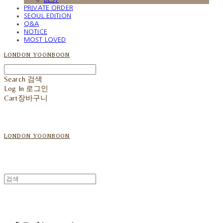
PRIVATE ORDER
SEOUL EDITION
Q&A
NOTICE
MOST LOVED
LONDON YOONBOON
Search
검색
Log In
로그인
Cart
장바구니
LONDON YOONBOON