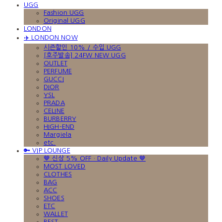
UGG
Fashion UGG
Original UGG
LONDON
✈️ LONDON NOW
시즌할인 10% / 수입 UGG
[호주발송] 24FW NEW UGG
OUTLET
PERFUME
GUCCI
DIOR
YSL
PRADA
CELINE
BURBERRY
HIGH-END
Margiela
etc.
🔑 VIP LOUNGE
🤎 신상 5% OFF · Daily Update 🤎
MOST LOVED
CLOTHES
BAG
ACC
SHOES
ETC
WALLET
BEST