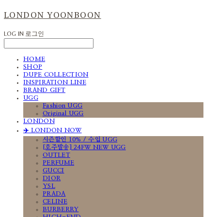
LONDON YOONBOON
LOG IN
로그인
HOME
SHOP
DUPE COLLECTION
INSPIRATION LINE
BRAND GIFT
UGG
Fashion UGG
Original UGG
LONDON
✈️ LONDON NOW
시즌할인 10% / 수입 UGG
[호주발송] 24FW NEW UGG
OUTLET
PERFUME
GUCCI
DIOR
YSL
PRADA
CELINE
BURBERRY