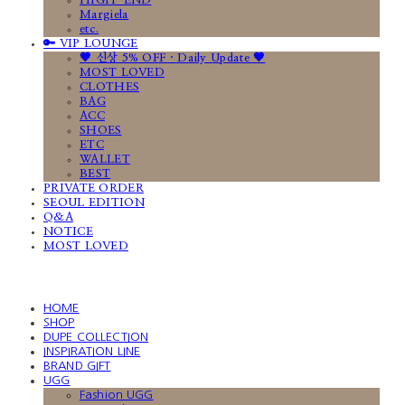
HIGH-END
Margiela
etc.
🔑 VIP LOUNGE
🤎 신상 5% OFF · Daily Update 🤎
MOST LOVED
CLOTHES
BAG
ACC
SHOES
ETC
WALLET
BEST
PRIVATE ORDER
SEOUL EDITION
Q&A
NOTICE
MOST LOVED
HOME
SHOP
DUPE COLLECTION
INSPIRATION LINE
BRAND GIFT
UGG
Fashion UGG