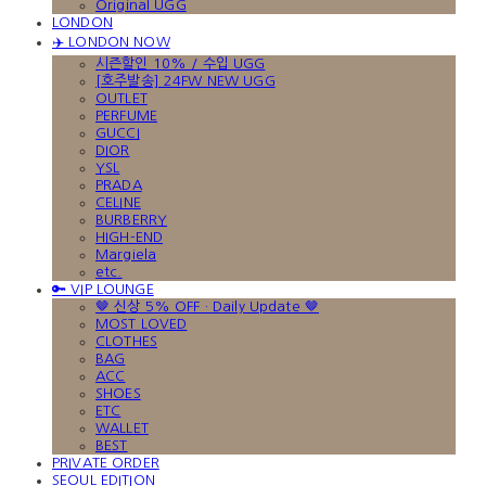
Original UGG
LONDON
✈️ LONDON NOW
시즌할인 10% / 수입 UGG
[호주발송] 24FW NEW UGG
OUTLET
PERFUME
GUCCI
DIOR
YSL
PRADA
CELINE
BURBERRY
HIGH-END
Margiela
etc.
🔑 VIP LOUNGE
🤎 신상 5% OFF · Daily Update 🤎
MOST LOVED
CLOTHES
BAG
ACC
SHOES
ETC
WALLET
BEST
PRIVATE ORDER
SEOUL EDITION