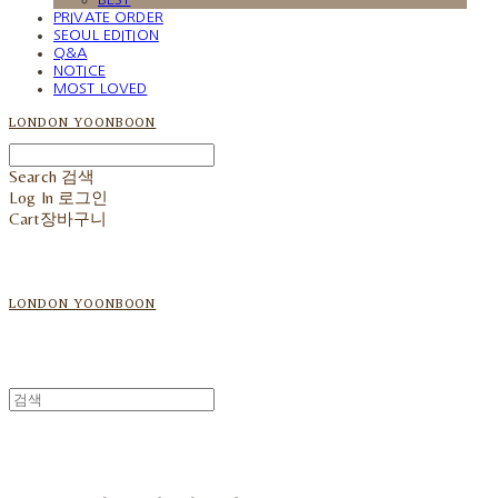
PRIVATE ORDER
SEOUL EDITION
Q&A
NOTICE
MOST LOVED
LONDON YOONBOON
Search
검색
Log In
로그인
Cart
장바구니
LONDON YOONBOON