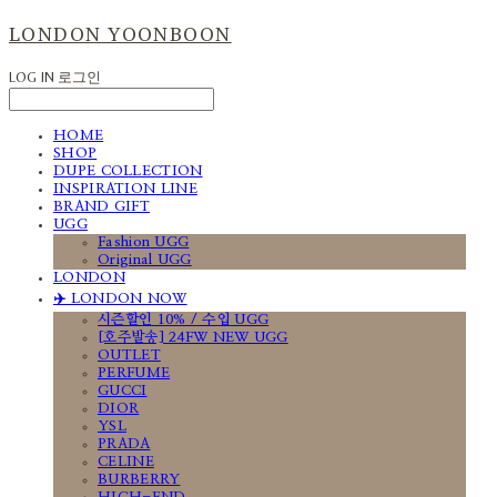
LONDON YOONBOON
LOG IN
로그인
HOME
SHOP
DUPE COLLECTION
INSPIRATION LINE
BRAND GIFT
UGG
Fashion UGG
Original UGG
LONDON
✈️ LONDON NOW
시즌할인 10% / 수입 UGG
[호주발송] 24FW NEW UGG
OUTLET
PERFUME
GUCCI
DIOR
YSL
PRADA
CELINE
BURBERRY