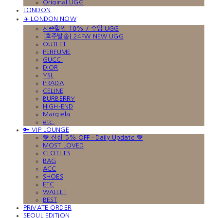
Original UGG
LONDON
✈️ LONDON NOW
시즌할인 10% / 수입 UGG
[호주발송] 24FW NEW UGG
OUTLET
PERFUME
GUCCI
DIOR
YSL
PRADA
CELINE
BURBERRY
HIGH-END
Margiela
etc.
🔑 VIP LOUNGE
🤎 신상 5% OFF · Daily Update 🤎
MOST LOVED
CLOTHES
BAG
ACC
SHOES
ETC
WALLET
BEST
PRIVATE ORDER
SEOUL EDITION