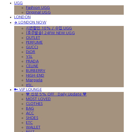
UGG
Fashion UGG
Original UGG
LONDON
✈️ LONDON NOW
시즌할인 10% / 수입 UGG
[호주발송] 24FW NEW UGG
OUTLET
PERFUME
GUCCI
DIOR
YSL
PRADA
CELINE
BURBERRY
HIGH-END
Margiela
etc.
🔑 VIP LOUNGE
🤎 신상 5% OFF · Daily Update 🤎
MOST LOVED
CLOTHES
BAG
ACC
SHOES
ETC
WALLET
BEST