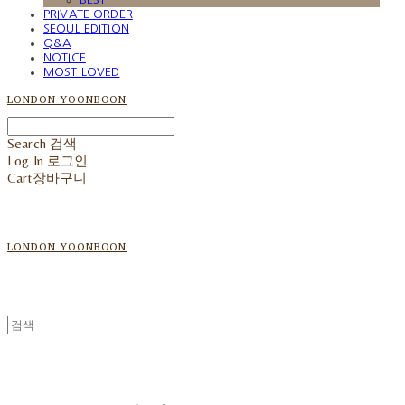
PRIVATE ORDER
SEOUL EDITION
Q&A
NOTICE
MOST LOVED
LONDON YOONBOON
Search
검색
Log In
로그인
Cart
장바구니
LONDON YOONBOON