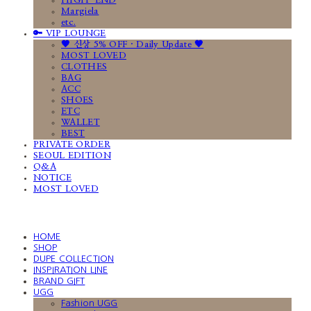
HIGH-END
Margiela
etc.
🔑 VIP LOUNGE
🤎 신상 5% OFF · Daily Update 🤎
MOST LOVED
CLOTHES
BAG
ACC
SHOES
ETC
WALLET
BEST
PRIVATE ORDER
SEOUL EDITION
Q&A
NOTICE
MOST LOVED
HOME
SHOP
DUPE COLLECTION
INSPIRATION LINE
BRAND GIFT
UGG
Fashion UGG