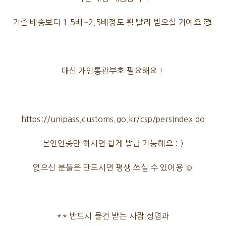
기존 배송보다 1.5배~2.5배정도 훨 빨리 받으실 거예요 🥰
대신 개인통관부호 필요해요 !
https://unipass.customs.go.kr/csp/persIndex.do
본인인증만 하시면 쉽게 발급 가능해요 :-)
없으신 분들은 만드시면 평생 쓰실 수 있어용 ☺️
** 반드시 물건 받는 사람 성명과