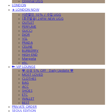
Original UGG
LONDON
✈️ LONDON NOW
시즌할인 10% / 수입 UGG
[호주발송] 24FW NEW UGG
OUTLET
PERFUME
GUCCI
DIOR
YSL
PRADA
CELINE
BURBERRY
HIGH-END
Margiela
etc.
🔑 VIP LOUNGE
🤎 신상 5% OFF · Daily Update 🤎
MOST LOVED
CLOTHES
BAG
ACC
SHOES
ETC
WALLET
BEST
PRIVATE ORDER
SEOUL EDITION