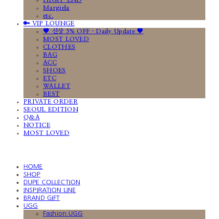
HIGH-END
Margiela
etc.
🔑 VIP LOUNGE
🤎 신상 5% OFF · Daily Update 🤎
MOST LOVED
CLOTHES
BAG
ACC
SHOES
ETC
WALLET
BEST
PRIVATE ORDER
SEOUL EDITION
Q&A
NOTICE
MOST LOVED
HOME
SHOP
DUPE COLLECTION
INSPIRATION LINE
BRAND GIFT
UGG
Fashion UGG