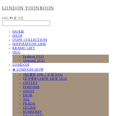
LONDON YOONBOON
LOG IN
로그인
HOME
SHOP
DUPE COLLECTION
INSPIRATION LINE
BRAND GIFT
UGG
Fashion UGG
Original UGG
LONDON
✈️ LONDON NOW
시즌할인 10% / 수입 UGG
[호주발송] 24FW NEW UGG
OUTLET
PERFUME
GUCCI
DIOR
YSL
PRADA
CELINE
BURBERRY