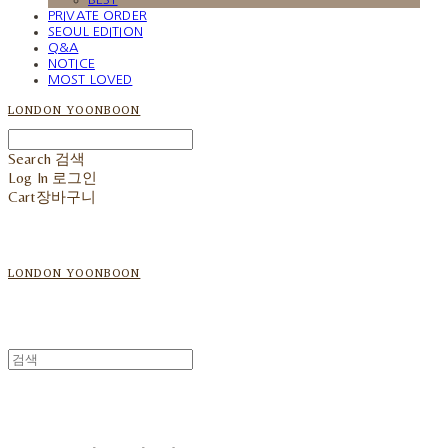
PRIVATE ORDER
SEOUL EDITION
Q&A
NOTICE
MOST LOVED
LONDON YOONBOON
Search
검색
Log In
로그인
Cart
장바구니
LONDON YOONBOON