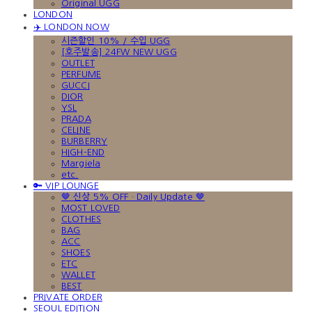
Original UGG
LONDON
✈️ LONDON NOW
시즌할인 10% / 수입 UGG
[호주발송] 24FW NEW UGG
OUTLET
PERFUME
GUCCI
DIOR
YSL
PRADA
CELINE
BURBERRY
HIGH-END
Margiela
etc.
🔑 VIP LOUNGE
🤎 신상 5% OFF · Daily Update 🤎
MOST LOVED
CLOTHES
BAG
ACC
SHOES
ETC
WALLET
BEST
PRIVATE ORDER
SEOUL EDITION