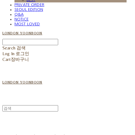
PRIVATE ORDER
SEOUL EDITION
Q&A
NOTICE
MOST LOVED
LONDON YOONBOON
Search
검색
Log In
로그인
Cart
장바구니
LONDON YOONBOON