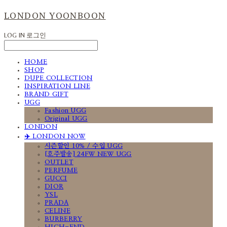
LONDON YOONBOON
LOG IN
로그인
HOME
SHOP
DUPE COLLECTION
INSPIRATION LINE
BRAND GIFT
UGG
Fashion UGG
Original UGG
LONDON
✈️ LONDON NOW
시즌할인 10% / 수입 UGG
[호주발송] 24FW NEW UGG
OUTLET
PERFUME
GUCCI
DIOR
YSL
PRADA
CELINE
BURBERRY