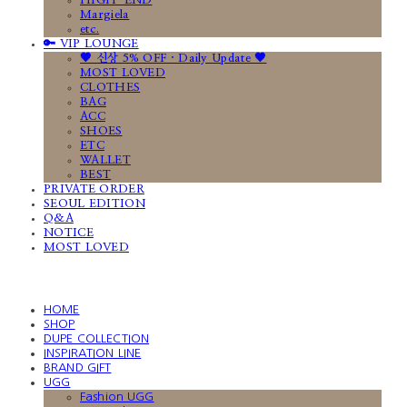
HIGH-END
Margiela
etc.
🔑 VIP LOUNGE
🤎 신상 5% OFF · Daily Update 🤎
MOST LOVED
CLOTHES
BAG
ACC
SHOES
ETC
WALLET
BEST
PRIVATE ORDER
SEOUL EDITION
Q&A
NOTICE
MOST LOVED
HOME
SHOP
DUPE COLLECTION
INSPIRATION LINE
BRAND GIFT
UGG
Fashion UGG