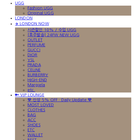
UGG
Fashion UGG
Original UGG
LONDON
✈️ LONDON NOW
시즌할인 10% / 수입 UGG
[호주발송] 24FW NEW UGG
OUTLET
PERFUME
GUCCI
DIOR
YSL
PRADA
CELINE
BURBERRY
HIGH-END
Margiela
etc.
🔑 VIP LOUNGE
🤎 신상 5% OFF · Daily Update 🤎
MOST LOVED
CLOTHES
BAG
ACC
SHOES
ETC
WALLET
BEST