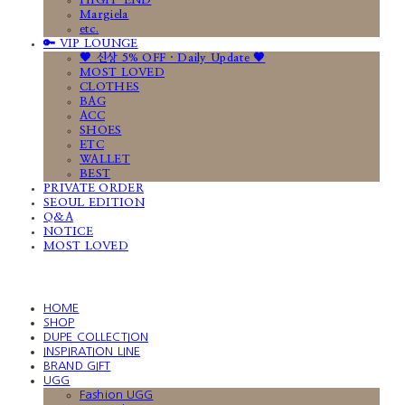
HIGH-END
Margiela
etc.
🔑 VIP LOUNGE
🤎 신상 5% OFF · Daily Update 🤎
MOST LOVED
CLOTHES
BAG
ACC
SHOES
ETC
WALLET
BEST
PRIVATE ORDER
SEOUL EDITION
Q&A
NOTICE
MOST LOVED
HOME
SHOP
DUPE COLLECTION
INSPIRATION LINE
BRAND GIFT
UGG
Fashion UGG