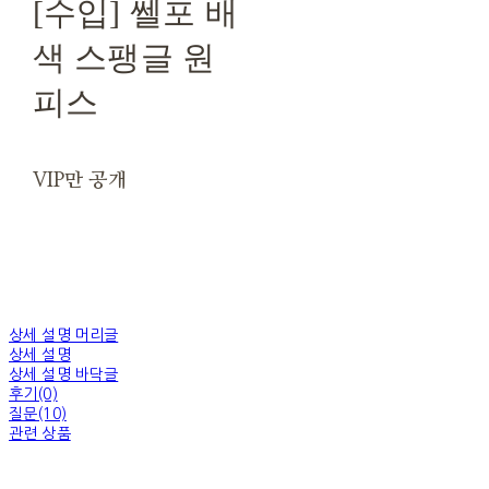
[수입] 쎌포 배
색 스팽글 원
피스
VIP만 공개
상세 설명 머리글
상세 설명
상세 설명 바닥글
후기(0)
질문(10)
관련 상품