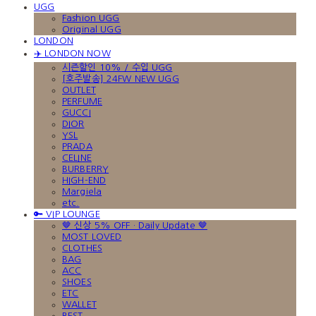
UGG
Fashion UGG
Original UGG
LONDON
✈️ LONDON NOW
시즌할인 10% / 수입 UGG
[호주발송] 24FW NEW UGG
OUTLET
PERFUME
GUCCI
DIOR
YSL
PRADA
CELINE
BURBERRY
HIGH-END
Margiela
etc.
🔑 VIP LOUNGE
🤎 신상 5% OFF · Daily Update 🤎
MOST LOVED
CLOTHES
BAG
ACC
SHOES
ETC
WALLET
BEST