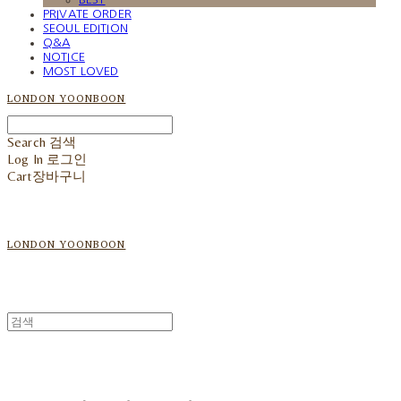
PRIVATE ORDER
SEOUL EDITION
Q&A
NOTICE
MOST LOVED
LONDON YOONBOON
Search
검색
Log In
로그인
Cart
장바구니
LONDON YOONBOON