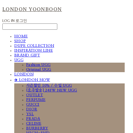
LONDON YOONBOON
LOG IN
로그인
HOME
SHOP
DUPE COLLECTION
INSPIRATION LINE
BRAND GIFT
UGG
Fashion UGG
Original UGG
LONDON
✈️ LONDON NOW
시즌할인 10% / 수입 UGG
[호주발송] 24FW NEW UGG
OUTLET
PERFUME
GUCCI
DIOR
YSL
PRADA
CELINE
BURBERRY