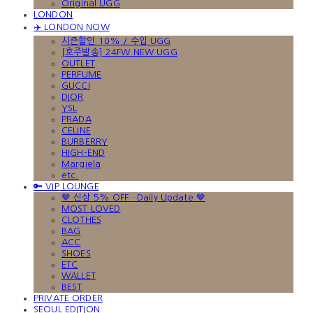
Original UGG
LONDON
✈️ LONDON NOW
시즌할인 10% / 수입 UGG
[호주발송] 24FW NEW UGG
OUTLET
PERFUME
GUCCI
DIOR
YSL
PRADA
CELINE
BURBERRY
HIGH-END
Margiela
etc.
🔑 VIP LOUNGE
🤎 신상 5% OFF · Daily Update 🤎
MOST LOVED
CLOTHES
BAG
ACC
SHOES
ETC
WALLET
BEST
PRIVATE ORDER
SEOUL EDITION