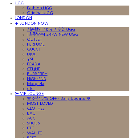
UGG
Fashion UGG
Original UGG
LONDON
✈️ LONDON NOW
시즌할인 10% / 수입 UGG
[호주발송] 24FW NEW UGG
OUTLET
PERFUME
GUCCI
DIOR
YSL
PRADA
CELINE
BURBERRY
HIGH-END
Margiela
etc.
🔑 VIP LOUNGE
🤎 신상 5% OFF · Daily Update 🤎
MOST LOVED
CLOTHES
BAG
ACC
SHOES
ETC
WALLET
BEST