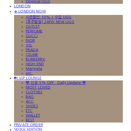
Original UGG
LONDON
✈️ LONDON NOW
시즌할인 10% / 수입 UGG
[호주발송] 24FW NEW UGG
OUTLET
PERFUME
GUCCI
DIOR
YSL
PRADA
CELINE
BURBERRY
HIGH-END
Margiela
etc.
🔑 VIP LOUNGE
🤎 신상 5% OFF · Daily Update 🤎
MOST LOVED
CLOTHES
BAG
ACC
SHOES
ETC
WALLET
BEST
PRIVATE ORDER
SEOUL EDITION