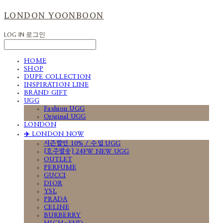
LONDON YOONBOON
LOG IN
로그인
HOME
SHOP
DUPE COLLECTION
INSPIRATION LINE
BRAND GIFT
UGG
Fashion UGG
Original UGG
LONDON
✈️ LONDON NOW
시즌할인 10% / 수입 UGG
[호주발송] 24FW NEW UGG
OUTLET
PERFUME
GUCCI
DIOR
YSL
PRADA
CELINE
BURBERRY