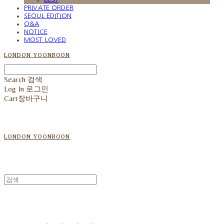
PRIVATE ORDER
SEOUL EDITION
Q&A
NOTICE
MOST LOVED
LONDON YOONBOON
Search
검색
Log In
로그인
Cart
장바구니
LONDON YOONBOON