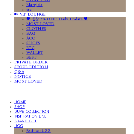
HIGH-END
Margiela
etc.
🔑 VIP LOUNGE
🤎 신상 5% OFF · Daily Update 🤎
MOST LOVED
CLOTHES
BAG
ACC
SHOES
ETC
WALLET
BEST
PRIVATE ORDER
SEOUL EDITION
Q&A
NOTICE
MOST LOVED
HOME
SHOP
DUPE COLLECTION
INSPIRATION LINE
BRAND GIFT
UGG
Fashion UGG