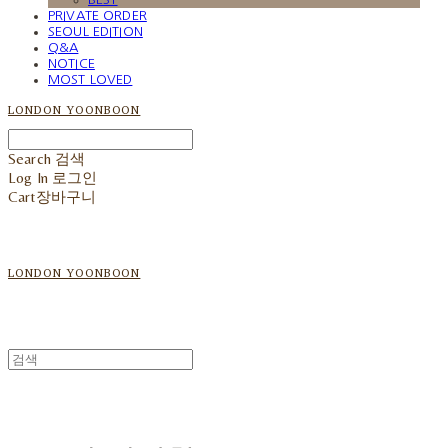
PRIVATE ORDER
SEOUL EDITION
Q&A
NOTICE
MOST LOVED
LONDON YOONBOON
Search
검색
Log In
로그인
Cart
장바구니
LONDON YOONBOON