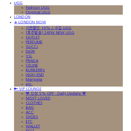
UGG
Fashion UGG
Original UGG
LONDON
✈️ LONDON NOW
시즌할인 10% / 수입 UGG
[호주발송] 24FW NEW UGG
OUTLET
PERFUME
GUCCI
DIOR
YSL
PRADA
CELINE
BURBERRY
HIGH-END
Margiela
etc.
🔑 VIP LOUNGE
🤎 신상 5% OFF · Daily Update 🤎
MOST LOVED
CLOTHES
BAG
ACC
SHOES
ETC
WALLET
BEST