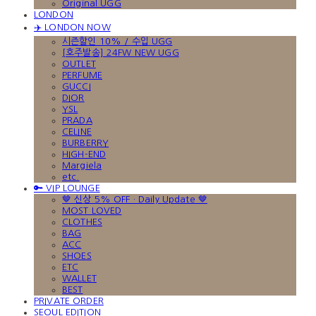
Original UGG
LONDON
✈️ LONDON NOW
시즌할인 10% / 수입 UGG
[호주발송] 24FW NEW UGG
OUTLET
PERFUME
GUCCI
DIOR
YSL
PRADA
CELINE
BURBERRY
HIGH-END
Margiela
etc.
🔑 VIP LOUNGE
🤎 신상 5% OFF · Daily Update 🤎
MOST LOVED
CLOTHES
BAG
ACC
SHOES
ETC
WALLET
BEST
PRIVATE ORDER
SEOUL EDITION