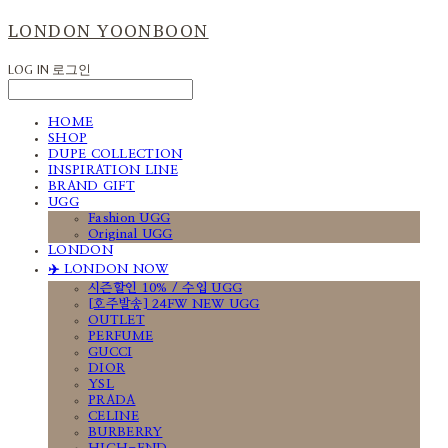
LONDON YOONBOON
LOG IN
로그인
HOME
SHOP
DUPE COLLECTION
INSPIRATION LINE
BRAND GIFT
UGG
Fashion UGG
Original UGG
LONDON
✈️ LONDON NOW
시즌할인 10% / 수입 UGG
[호주발송] 24FW NEW UGG
OUTLET
PERFUME
GUCCI
DIOR
YSL
PRADA
CELINE
BURBERRY