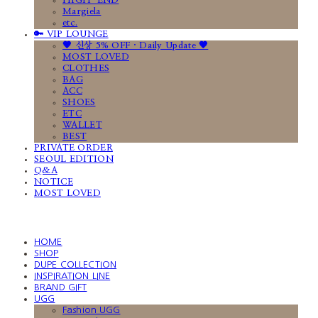
HIGH-END
Margiela
etc.
🔑 VIP LOUNGE
🤎 신상 5% OFF · Daily Update 🤎
MOST LOVED
CLOTHES
BAG
ACC
SHOES
ETC
WALLET
BEST
PRIVATE ORDER
SEOUL EDITION
Q&A
NOTICE
MOST LOVED
HOME
SHOP
DUPE COLLECTION
INSPIRATION LINE
BRAND GIFT
UGG
Fashion UGG