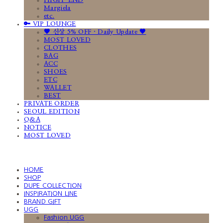
HIGH-END
Margiela
etc.
🔑 VIP LOUNGE
🤎 신상 5% OFF · Daily Update 🤎
MOST LOVED
CLOTHES
BAG
ACC
SHOES
ETC
WALLET
BEST
PRIVATE ORDER
SEOUL EDITION
Q&A
NOTICE
MOST LOVED
HOME
SHOP
DUPE COLLECTION
INSPIRATION LINE
BRAND GIFT
UGG
Fashion UGG