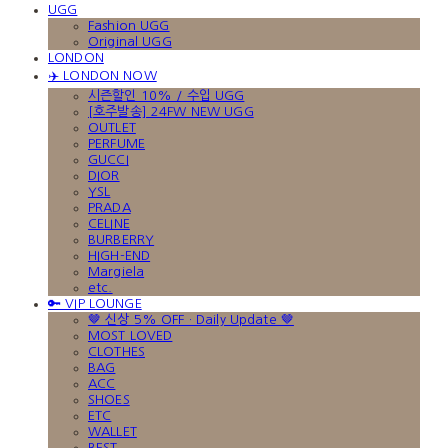
UGG
Fashion UGG
Original UGG
LONDON
✈️ LONDON NOW
시즌할인 10% / 수입 UGG
[호주발송] 24FW NEW UGG
OUTLET
PERFUME
GUCCI
DIOR
YSL
PRADA
CELINE
BURBERRY
HIGH-END
Margiela
etc.
🔑 VIP LOUNGE
🤎 신상 5% OFF · Daily Update 🤎
MOST LOVED
CLOTHES
BAG
ACC
SHOES
ETC
WALLET
BEST