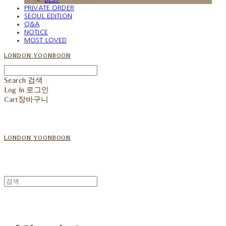
PRIVATE ORDER
SEOUL EDITION
Q&A
NOTICE
MOST LOVED
LONDON YOONBOON
Search
검색
Log In
로그인
Cart
장바구니
LONDON YOONBOON