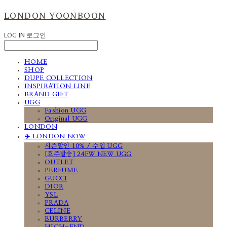
LONDON YOONBOON
LOG IN
로그인
HOME
SHOP
DUPE COLLECTION
INSPIRATION LINE
BRAND GIFT
UGG
Fashion UGG
Original UGG
LONDON
✈️ LONDON NOW
시즌할인 10% / 수입 UGG
[호주발송] 24FW NEW UGG
OUTLET
PERFUME
GUCCI
DIOR
YSL
PRADA
CELINE
BURBERRY