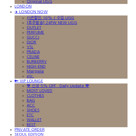
Original UGG
LONDON
✈️ LONDON NOW
시즌할인 10% / 수입 UGG
[호주발송] 24FW NEW UGG
OUTLET
PERFUME
GUCCI
DIOR
YSL
PRADA
CELINE
BURBERRY
HIGH-END
Margiela
etc.
🔑 VIP LOUNGE
🤎 신상 5% OFF · Daily Update 🤎
MOST LOVED
CLOTHES
BAG
ACC
SHOES
ETC
WALLET
BEST
PRIVATE ORDER
SEOUL EDITION