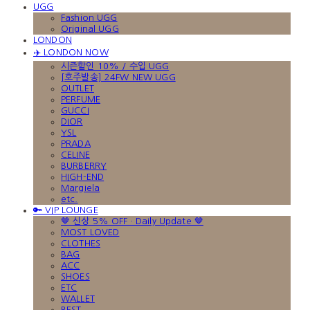
UGG
Fashion UGG
Original UGG
LONDON
✈️ LONDON NOW
시즌할인 10% / 수입 UGG
[호주발송] 24FW NEW UGG
OUTLET
PERFUME
GUCCI
DIOR
YSL
PRADA
CELINE
BURBERRY
HIGH-END
Margiela
etc.
🔑 VIP LOUNGE
🤎 신상 5% OFF · Daily Update 🤎
MOST LOVED
CLOTHES
BAG
ACC
SHOES
ETC
WALLET
BEST