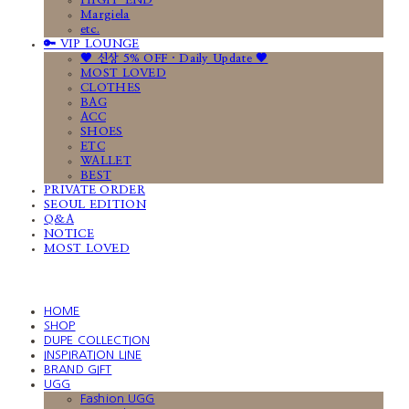
HIGH-END
Margiela
etc.
🔑 VIP LOUNGE
🤎 신상 5% OFF · Daily Update 🤎
MOST LOVED
CLOTHES
BAG
ACC
SHOES
ETC
WALLET
BEST
PRIVATE ORDER
SEOUL EDITION
Q&A
NOTICE
MOST LOVED
HOME
SHOP
DUPE COLLECTION
INSPIRATION LINE
BRAND GIFT
UGG
Fashion UGG