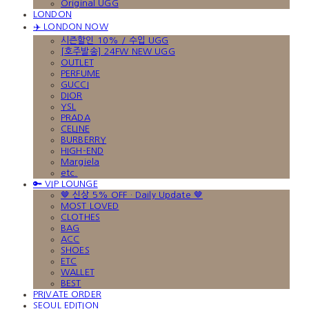
Original UGG
LONDON
✈️ LONDON NOW
시즌할인 10% / 수입 UGG
[호주발송] 24FW NEW UGG
OUTLET
PERFUME
GUCCI
DIOR
YSL
PRADA
CELINE
BURBERRY
HIGH-END
Margiela
etc.
🔑 VIP LOUNGE
🤎 신상 5% OFF · Daily Update 🤎
MOST LOVED
CLOTHES
BAG
ACC
SHOES
ETC
WALLET
BEST
PRIVATE ORDER
SEOUL EDITION