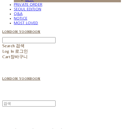
PRIVATE ORDER
SEOUL EDITION
Q&A
NOTICE
MOST LOVED
LONDON YOONBOON
Search
검색
Log In
로그인
Cart
장바구니
LONDON YOONBOON