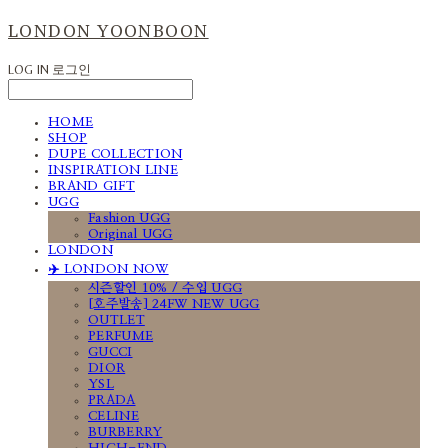
LONDON YOONBOON
LOG IN
로그인
HOME
SHOP
DUPE COLLECTION
INSPIRATION LINE
BRAND GIFT
UGG
Fashion UGG
Original UGG
LONDON
✈️ LONDON NOW
시즌할인 10% / 수입 UGG
[호주발송] 24FW NEW UGG
OUTLET
PERFUME
GUCCI
DIOR
YSL
PRADA
CELINE
BURBERRY