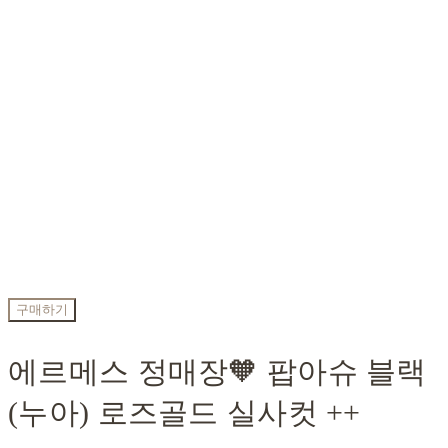
구매하기
에르메스 정매장🧡 팝아슈 블랙
(누아) 로즈골드 실사컷 ++