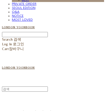
PRIVATE ORDER
SEOUL EDITION
Q&A
NOTICE
MOST LOVED
LONDON YOONBOON
Search
검색
Log In
로그인
Cart
장바구니
LONDON YOONBOON