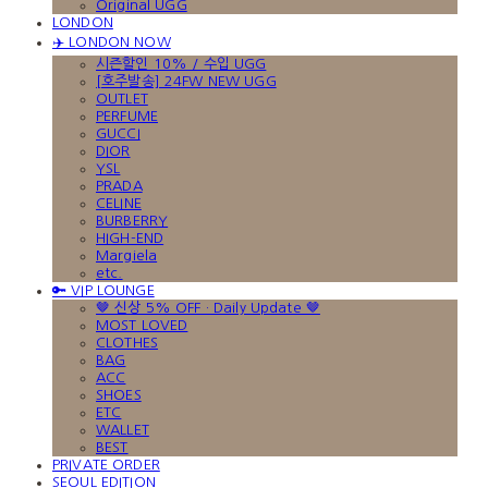
Original UGG
LONDON
✈️ LONDON NOW
시즌할인 10% / 수입 UGG
[호주발송] 24FW NEW UGG
OUTLET
PERFUME
GUCCI
DIOR
YSL
PRADA
CELINE
BURBERRY
HIGH-END
Margiela
etc.
🔑 VIP LOUNGE
🤎 신상 5% OFF · Daily Update 🤎
MOST LOVED
CLOTHES
BAG
ACC
SHOES
ETC
WALLET
BEST
PRIVATE ORDER
SEOUL EDITION