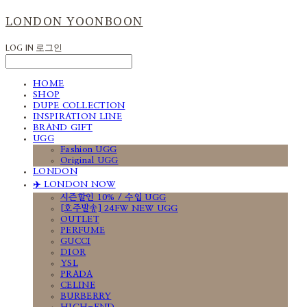
LONDON YOONBOON
LOG IN
로그인
HOME
SHOP
DUPE COLLECTION
INSPIRATION LINE
BRAND GIFT
UGG
Fashion UGG
Original UGG
LONDON
✈️ LONDON NOW
시즌할인 10% / 수입 UGG
[호주발송] 24FW NEW UGG
OUTLET
PERFUME
GUCCI
DIOR
YSL
PRADA
CELINE
BURBERRY