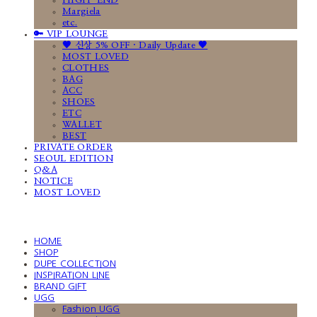
HIGH-END
Margiela
etc.
🔑 VIP LOUNGE
🤎 신상 5% OFF · Daily Update 🤎
MOST LOVED
CLOTHES
BAG
ACC
SHOES
ETC
WALLET
BEST
PRIVATE ORDER
SEOUL EDITION
Q&A
NOTICE
MOST LOVED
HOME
SHOP
DUPE COLLECTION
INSPIRATION LINE
BRAND GIFT
UGG
Fashion UGG