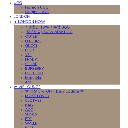
UGG
Fashion UGG
Original UGG
LONDON
✈️ LONDON NOW
시즌할인 10% / 수입 UGG
[호주발송] 24FW NEW UGG
OUTLET
PERFUME
GUCCI
DIOR
YSL
PRADA
CELINE
BURBERRY
HIGH-END
Margiela
etc.
🔑 VIP LOUNGE
🤎 신상 5% OFF · Daily Update 🤎
MOST LOVED
CLOTHES
BAG
ACC
SHOES
ETC
WALLET
BEST