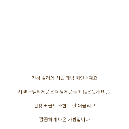
진청 컬러의 샤넬 데님 체인백예요
샤넬 노벨티제품은 데님제품들이 많은듯해요 ◡̈
진청 + 골드 조합도 잘 어울리고
깔끔하게 나온 가방입니다