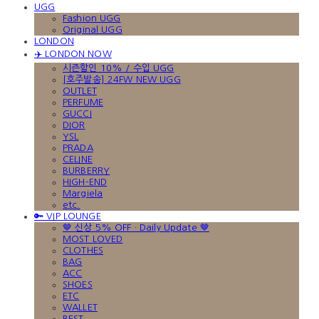
UGG
Fashion UGG
Original UGG
LONDON
✈️ LONDON NOW
시즌할인 10% / 수입 UGG
[호주발송] 24FW NEW UGG
OUTLET
PERFUME
GUCCI
DIOR
YSL
PRADA
CELINE
BURBERRY
HIGH-END
Margiela
etc.
🔑 VIP LOUNGE
🤎 신상 5% OFF · Daily Update 🤎
MOST LOVED
CLOTHES
BAG
ACC
SHOES
ETC
WALLET
BEST