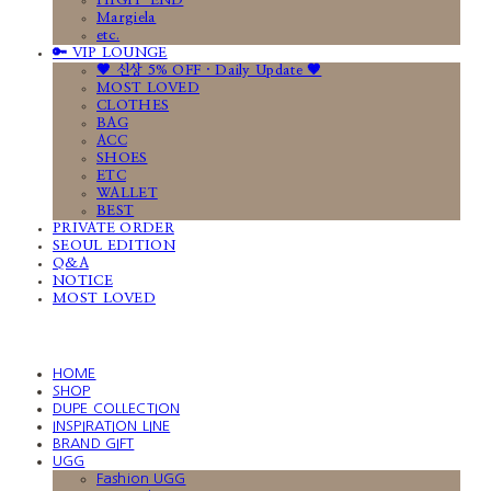
HIGH-END
Margiela
etc.
🔑 VIP LOUNGE
🤎 신상 5% OFF · Daily Update 🤎
MOST LOVED
CLOTHES
BAG
ACC
SHOES
ETC
WALLET
BEST
PRIVATE ORDER
SEOUL EDITION
Q&A
NOTICE
MOST LOVED
HOME
SHOP
DUPE COLLECTION
INSPIRATION LINE
BRAND GIFT
UGG
Fashion UGG