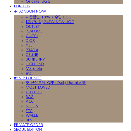
Original UGG
LONDON
✈️ LONDON NOW
시즌할인 10% / 수입 UGG
[호주발송] 24FW NEW UGG
OUTLET
PERFUME
GUCCI
DIOR
YSL
PRADA
CELINE
BURBERRY
HIGH-END
Margiela
etc.
🔑 VIP LOUNGE
🤎 신상 5% OFF · Daily Update 🤎
MOST LOVED
CLOTHES
BAG
ACC
SHOES
ETC
WALLET
BEST
PRIVATE ORDER
SEOUL EDITION