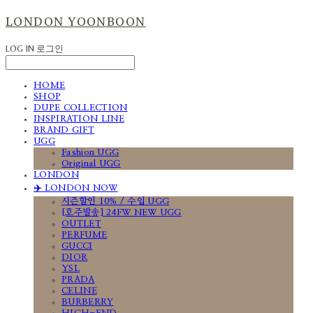
LONDON YOONBOON
LOG IN
로그인
HOME
SHOP
DUPE COLLECTION
INSPIRATION LINE
BRAND GIFT
UGG
Fashion UGG
Original UGG
LONDON
✈️ LONDON NOW
시즌할인 10% / 수입 UGG
[호주발송] 24FW NEW UGG
OUTLET
PERFUME
GUCCI
DIOR
YSL
PRADA
CELINE
BURBERRY