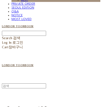
PRIVATE ORDER
SEOUL EDITION
Q&A
NOTICE
MOST LOVED
LONDON YOONBOON
Search
검색
Log In
로그인
Cart
장바구니
LONDON YOONBOON